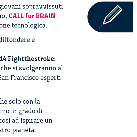
 giovani sopravvissuti
ano,
CALL for BRAIN
ione tecnologica.
diffondere e
14 Fightthestroke
:
 che si svolgeranno al
San Francisco esperti
he solo con la
emo in grado di
così ad ispirare un
stro pianeta.