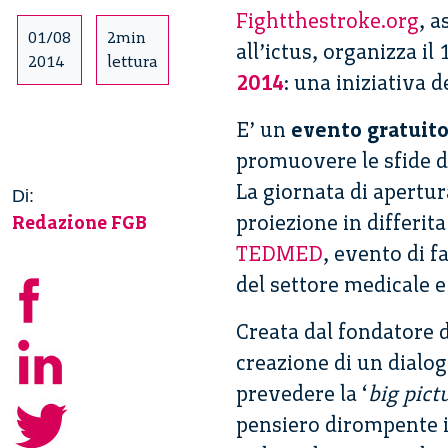
Fightthestroke.org
, a
01/08
2min
all’ictus, organizza i
2014
lettura
2014
: una iniziativa 
E’ un
evento gratuito
promuovere le sfide d
La giornata di apertu
Di:
proiezione in differit
Redazione FGB
TEDMED
, evento di 
del settore medicale e
Creata dal fondatore 
creazione di un dialog
prevedere la ‘
big pict
pensiero dirompente i