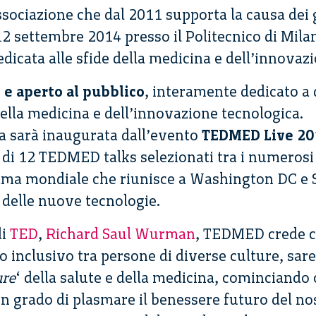
ssociazione che dal 2011 supporta la causa dei
l 12 settembre 2014 presso il Politecnico di Mil
dedicata alle sfide della medicina e dell’innovaz
 e aperto al pubblico
, interamente dedicato a 
ella medicina e dell’innovazione tecnologica.
ra sarà inaugurata dall’evento
TEDMED Live 20
a di 12 TEDMED talks selezionati tra i numerosi
fama mondiale che riunisce a Washington DC e 
 delle nuove tecnologie.
di
TED
,
Richard Saul Wurman
, TEDMED crede c
o inclusivo tra persone di diverse culture, sar
ure
‘ della salute e della medicina, cominciando 
n grado di plasmare il benessere futuro del no