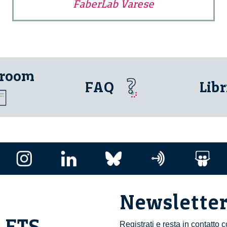
FaberLab Varese
 room
FAQ
Libr
Newslette
i ETS
Registrati e resta in contatto