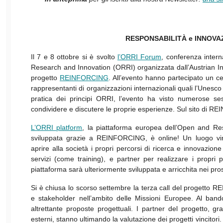
RESPONSABILITÀ e INNOVA
Il 7 e 8 ottobre si è svolto
l’ORRI Forum
, conferenza inter
Research and Innovation (ORRI) organizzata dall’Austrian Ins
progetto
REINFORCING
. All’evento hanno partecipato un cen
rappresentanti di organizzazioni internazionali quali l’Unesco
pratica dei principi ORRI, l’evento ha visto numerose ses
condividere e discutere le proprie esperienze. Sul sito di 
L’ORRI platform
, la piattaforma europea dell’Open and R
sviluppata grazie a REINFORCING, è online! Un luogo vir
aprire alla società i propri percorsi di ricerca e innovazion
servizi (come training), e partner per realizzare i propri p
piattaforma sarà ulteriormente sviluppata e arricchita nei pro
Si è chiusa lo scorso settembre la terza call del progetto R
e stakeholder nell’ambito delle Missioni Europee. Al ban
altrettante proposte progettuali. I partner del progetto, gr
esterni, stanno ultimando la valutazione dei progetti vincitori