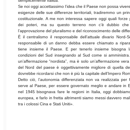
semplicemente valida.
Se noi oggi accettassimo l’idea che il Paese non possa viver
esigenze delle sue differenze territoriali, tradiremmo un pr
costituzionale. A me non interessa sapere oggi quali forze 
dei poteri, ma su questo terreno non c’è dubbio che l
l’approvazione del pluralismo e del riconoscimento delle diff
È il centralismo il responsabile dell’attuale divario Nor
responsabile di un danno debba essere chiamato a riparar
tiene insieme il Paese. E per tenerlo insieme bisogna l
condizioni del Sud insegnando al Sud come si amministra
un’affermazione “nordista”, ma è solo un’affermazione vera 
del Nord del paese è oggettivamente migliore di quella de
dovrebbe ricordarsi che non è più la capitale dell’Impero Rom
Detto ciò, l’autonomia differenziata non va realizzata pe
serve al Paese, per essere governato meglio e andare in 
nel 1945 bisognava fare le regioni in Italia, oggi dobbiamo
europea, e farlo in fretta altrimenti siamo messi davvero ma
tra i colossi Cina e Stati Uniti».