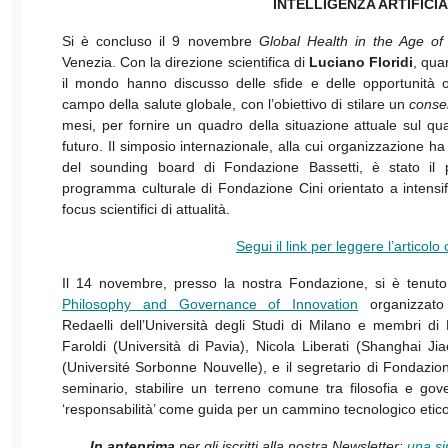
INTELLIGENZA ARTIFICI
Si è concluso il 9 novembre
Global Health in the Age of
Venezia. Con la direzione scientifica di
Luciano Floridi
, qua
il mondo hanno discusso delle sfide e delle opportunità offe
campo della salute globale, con l’obiettivo di stilare un
conse
mesi, per fornire un quadro della situazione attuale sul qu
futuro. Il simposio internazionale, alla cui organizzazione h
del sounding board di Fondazione Bassetti, è stato i
programma culturale di Fondazione Cini orientato a intensifi
focus scientifici di attualità.
Segui il link per leggere l’articol
Il 14 novembre, presso la nostra Fondazione, si è tenut
Philosophy and Governance of Innovation
organizzato
Redaelli dell’Università degli Studi di Milano e membri di 
Faroldi (Università di Pavia), Nicola Liberati (Shanghai Ji
(Université Sorbonne Nouvelle), e il segretario di Fondazi
seminario, stabilire un terreno comune tra filosofia e go
‘responsabilità’ come guida per un cammino tecnologico etico
In anteprima
per gli iscritti alla nostra Newsletter:
una si