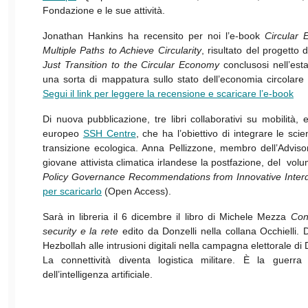
Fondazione e le sue attività.
Jonathan Hankins ha recensito per noi l’e-book
Circular 
Multiple Paths to Achieve Circularity
, risultato del progett
Just Transition to the Circular Economy
conclusosi nell’est
una sorta di mappatura sullo stato dell’economia circolar
Segui il link per leggere la recensione e scaricare l’e-book
Di nuova pubblicazione, tre libri collaborativi su mobilità, 
europeo
SSH Centre
, che ha l’obiettivo di integrare le sc
transizione ecologica. Anna Pellizzone, membro dell’Adviso
giovane attivista climatica irlandese la postfazione, del vo
Policy
Governance Recommendations from Innovative Interdis
per scaricarlo
(Open Access).
Sarà in libreria il 6 dicembre il libro di Michele Mezza
Con
security e la rete
edito da Donzelli nella collana Occhielli. 
Hezbollah alle intrusioni digitali nella campagna elettorale d
La connettività diventa logistica militare. È la guerra
dell’intelligenza artificiale.