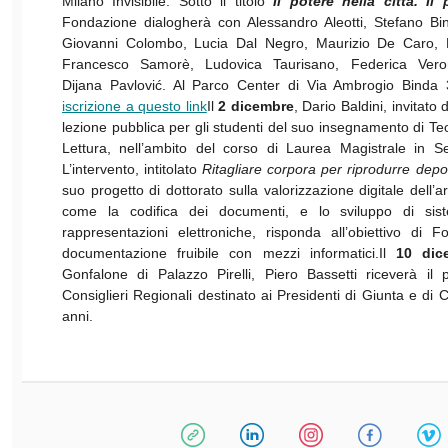
Milano Invisibile. Sotto il titolo
Il potere nella città. Il 
Fondazione dialogherà con Alessandro Aleotti, Stefano Bin
Giovanni Colombo, Lucia Dal Negro, Maurizio De Caro, F
Francesco Samorè, Ludovica Taurisano, Federica Ver
Dijana Pavlović. Al Parco Center di Via Ambrogio Binda
iscrizione a questo link
Il
2 dicembre
, Dario Baldini, invitato
lezione pubblica per gli studenti del suo insegnamento di Teor
Lettura, nell’ambito del corso di Laurea Magistrale in Se
L’intervento, intitolato
Ritagliare corpora per riprodurre deposi
suo progetto di dottorato sulla valorizzazione digitale dell’
come la codifica dei documenti, e lo sviluppo di siste
rappresentazioni elettroniche, risponda all’obiettivo di
documentazione fruibile con mezzi informatici.Il
10 dic
Gonfalone di Palazzo Pirelli, Piero Bassetti riceverà il
Consiglieri Regionali destinato ai Presidenti di Giunta e di
anni.