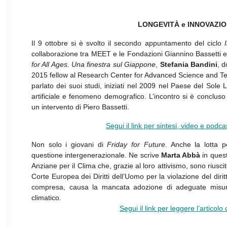
LONGEVITÀ e INNOVAZI
Il 9 ottobre si è svolto il secondo appuntamento del ciclo
collaborazione tra MEET e le Fondazioni Giannino Bassetti 
for All Ages. Una finestra sul Giappone
,
Stefania Bandini
, d
2015 fellow al Research Center for Advanced Science and Tec
parlato dei suoi studi, iniziati nel 2009 nel Paese del Sole
artificiale e fenomeno demografico. L’incontro si è conclus
un intervento di Piero Bassetti.
Segui il link per sintesi, video e podca
Non solo i giovani di
Friday for Future
. Anche la lotta 
questione intergenerazionale. Ne scrive
Marta Abbà
in quest
Anziane per il Clima che, grazie al loro attivismo, sono riusc
Corte Europea dei Diritti dell’Uomo per la violazione del diritt
compresa, causa la mancata adozione di adeguate misur
climatico.
Segui il link per leggere l’articol