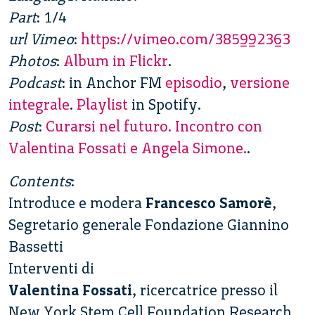
Part
: 1/4
url Vimeo
:
https://vimeo.com/385992363
Photos
:
Album in Flickr
.
Podcast
: in Anchor FM
episodio
,
versione
integrale
.
Playlist
in Spotify.
Post
:
Curarsi nel futuro. Incontro con
Valentina Fossati e Angela Simone.
.
Contents
:
Introduce e modera
Francesco Samorè
,
Segretario generale Fondazione Giannino
Bassetti
Interventi di
Valentina Fossati
, ricercatrice presso il
New York Stem Cell Foundation Research