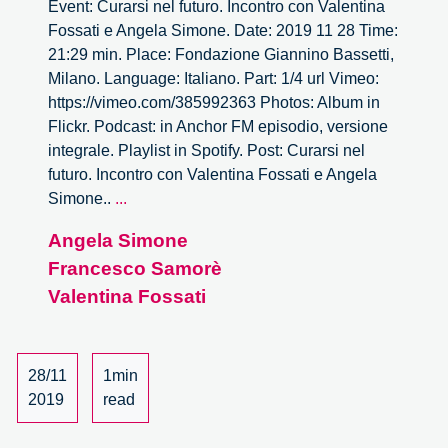
Event: Curarsi nel futuro. Incontro con Valentina
Fossati e Angela Simone. Date: 2019 11 28 Time:
21:29 min. Place: Fondazione Giannino Bassetti,
Milano. Language: Italiano. Part: 1/4 url Vimeo:
https://vimeo.com/385992363 Photos: Album in
Flickr. Podcast: in Anchor FM episodio, versione
integrale. Playlist in Spotify. Post: Curarsi nel
futuro. Incontro con Valentina Fossati e Angela
Curarsi
Simone..
...
nel
Angela Simone
futuro.
Francesco Samorè
Un
incontro
Valentina Fossati
con
Valentina
Fossati
28/11
1min
e
2019
read
Angela
Simone