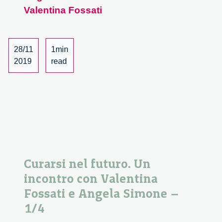
Valentina Fossati
Un
incontro
con
Valentina
28/11
1min
Fossati
2019
read
e
Angela
Simone
–
2/4
Curarsi nel futuro. Un
incontro con Valentina
Fossati e Angela Simone –
1/4