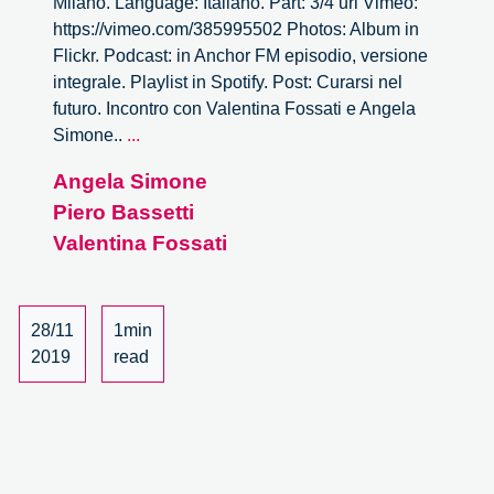
Milano. Language: Italiano. Part: 3/4 url Vimeo:
https://vimeo.com/385995502 Photos: Album in
Flickr. Podcast: in Anchor FM episodio, versione
integrale. Playlist in Spotify. Post: Curarsi nel
futuro. Incontro con Valentina Fossati e Angela
Curarsi
Simone..
...
nel
Angela Simone
futuro.
Piero Bassetti
Un
incontro
Valentina Fossati
con
Valentina
Fossati
28/11
1min
e
2019
read
Angela
Simone
–
3/4