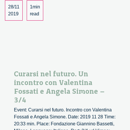
con
28/11
1min
Valentina
2019
read
Fossati
e
Angela
Simone
–
4/4
Curarsi nel futuro. Un
incontro con Valentina
Fossati e Angela Simone –
3/4
Event: Curarsi nel futuro. Incontro con Valentina
Fossati e Angela Simone. Date: 2019 11 28 Time:
20:33 min. Place: Fondazione Giannino Bassetti,