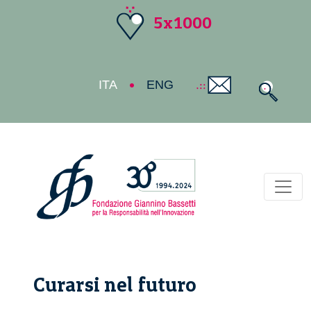
5x1000
ITA
ENG
Toggl
Curarsi nel futuro