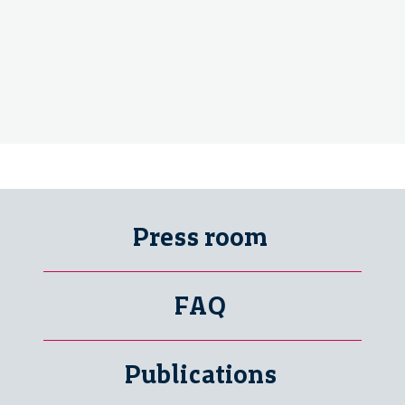
–
1/4
Press room
FAQ
Publications