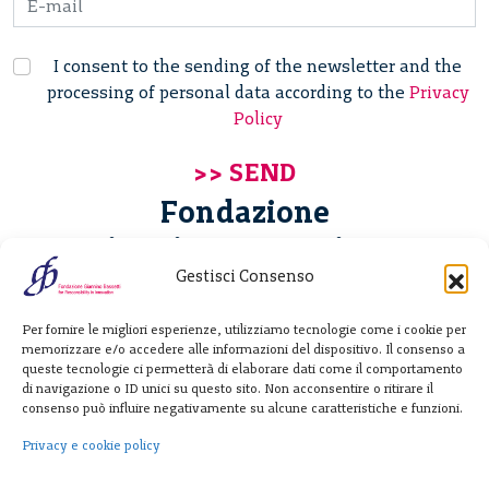
I consent to the sending of the newsletter and the
processing of personal data according to the
Privacy
Policy
Fondazione
Giannino Bassetti ETS
Gestisci Consenso
Via Michele Barozzi 4
Per fornire le migliori esperienze, utilizziamo tecnologie come i cookie per
20122 Milano - Italia
memorizzare e/o accedere alle informazioni del dispositivo. Il consenso a
T. +39 02 781933
queste tecnologie ci permetterà di elaborare dati come il comportamento
di navigazione o ID unici su questo sito. Non acconsentire o ritirare il
F. + 39 02 76392030
consenso può influire negativamente su alcune caratteristiche e funzioni.
info@fondazionebassetti.org
Privacy e cookie policy