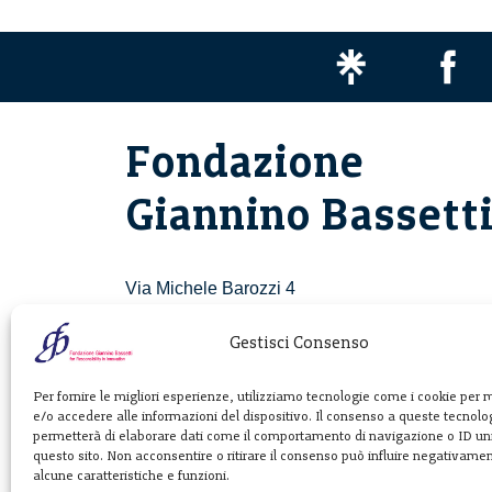
Fondazione
Giannino Bassett
Via Michele Barozzi 4
20122 Milano - Italia
T. +39 02 781933
Gestisci Consenso
F. + 39 02 76392030
Per fornire le migliori esperienze, utilizziamo tecnologie come i cookie per
e/o accedere alle informazioni del dispositivo. Il consenso a queste tecnolog
info@fondazionebassetti.org
permetterà di elaborare dati come il comportamento di navigazione o ID uni
questo sito. Non acconsentire o ritirare il consenso può influire negativame
p.i. 12520270153
alcune caratteristiche e funzioni.