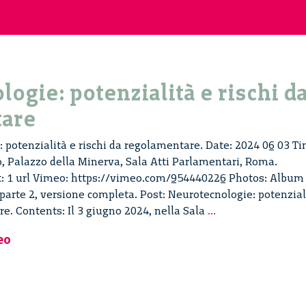
ogie: potenzialità e rischi d
tare
 potenzialità e rischi da regolamentare. Date: 2024 06 03 Ti
, Palazzo della Minerva, Sala Atti Parlamentari, Roma.
rt: 1 url Vimeo: https://vimeo.com/954440226 Photos: Album
, parte 2, versione completa. Post: Neurotecnologie: potenzial
Neurotecnologie:
re. Contents: Il 3 giugno 2024, nella Sala
...
potenzialità
eo
e
rischi
da
regolamentare