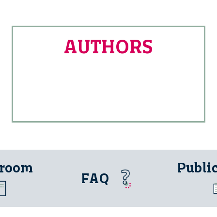
AUTHORS
 room
Publi
FAQ