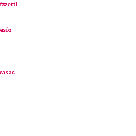
izzetti
esio
scasas