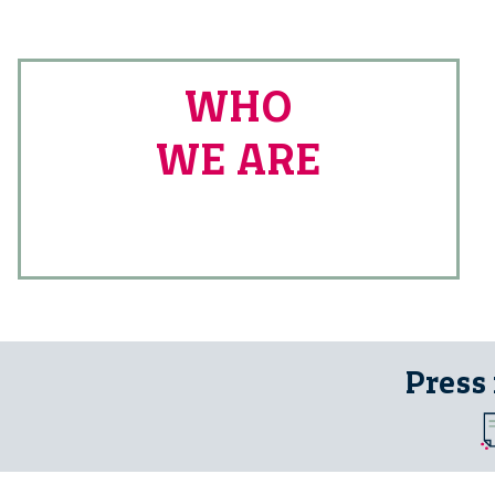
WHO
WE ARE
Press