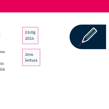
a
03/06
2024
me:
2mn
lettura
 in
ità