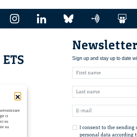
Newslette
i ETS
Sign up and stay up to date w
 memorizzare
ie ci
ci su
I consent to the sending 
nte su
personal data according 