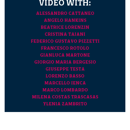
VIDEO WITH:
ALESSANDRO CATTANEO
ANGELO HANKINS
BEATRICE LORENZIN
CRISTINA TAJANI
FEDERICO GUSTAVO PIZZETTI
FRANCESCO ROTOLO
GIANLUCA MARTONE
GIORGIO MARIA BERGESIO
GIUSEPPE TESTA
LORENZO BASSO
MARCELLO IENCA
MARCO LOMBARDO
MILENA COSTAS TRASCASAS
YLENIA ZAMBRITO