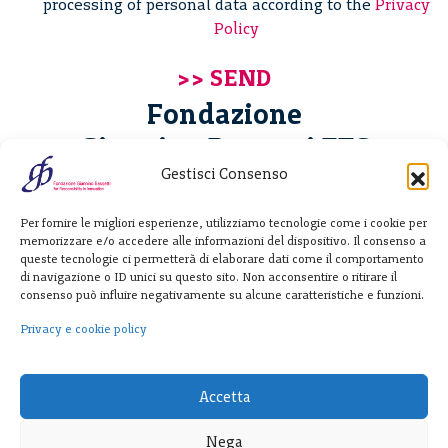
processing of personal data according to the
Privacy
Policy
Fondazione
Giannino Bassetti ETS
Gestisci Consenso
Via Michele Barozzi 4
Per fornire le migliori esperienze, utilizziamo tecnologie come i cookie per
20122 Milano - Italia
memorizzare e/o accedere alle informazioni del dispositivo. Il consenso a
T. +39 02 781933
queste tecnologie ci permetterà di elaborare dati come il comportamento
di navigazione o ID unici su questo sito. Non acconsentire o ritirare il
F. + 39 02 76392030
consenso può influire negativamente su alcune caratteristiche e funzioni.
info@fondazionebassetti.org
Privacy e cookie policy
p.i. 12520270153
Accetta
Nega