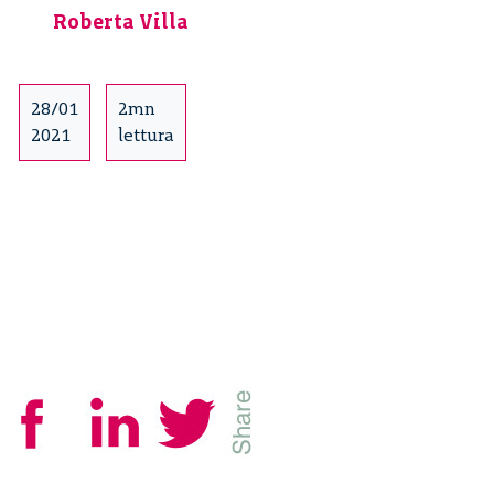
1/4
Roberta Villa
28/01
2mn
2021
lettura