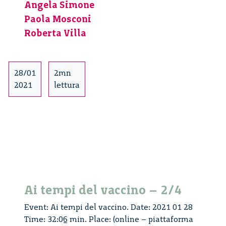
Angela Simone
vaccino
–
Paola Mosconi
3/4
Roberta Villa
28/01
2mn
2021
lettura
Ai tempi del vaccino – 2/4
Event: Ai tempi del vaccino. Date: 2021 01 28
Time: 32:06 min. Place: (online – piattaforma