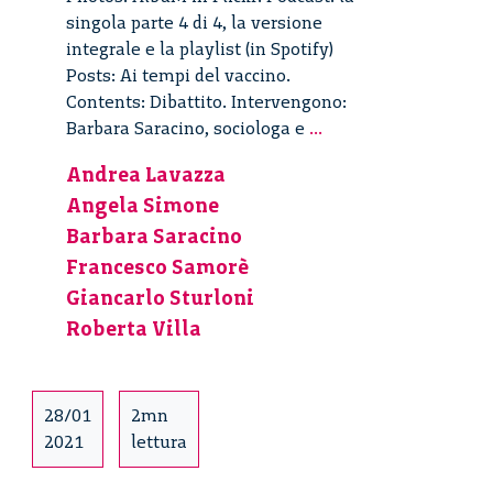
singola parte 4 di 4, la versione
integrale e la playlist (in Spotify)
Posts: Ai tempi del vaccino.
Contents: Dibattito. Intervengono:
Ai
Barbara Saracino, sociologa e
...
tempi
Andrea Lavazza
del
Angela Simone
vaccino
–
Barbara Saracino
4/4
Francesco Samorè
Giancarlo Sturloni
Roberta Villa
28/01
2mn
2021
lettura