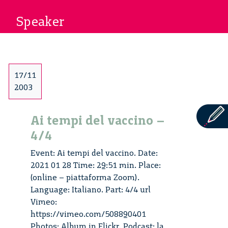
Speaker
17/11
2003
Ai tempi del vaccino –
4/4
Event: Ai tempi del vaccino. Date:
2021 01 28 Time: 29:51 min. Place:
(online – piattaforma Zoom).
Language: Italiano. Part: 4/4 url
Vimeo:
https://vimeo.com/508890401
Photos: Album in Flickr. Podcast: la