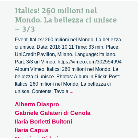
Italics! 260 milioni nel
Mondo. La bellezza ci unisce
– 3/3
Event: Italics! 260 milioni nel Mondo. La bellezza
ci unisce. Date: 2018 10 11 Time: 33 min. Place:
UniCredit Pavillon, Milano. Language: Italiano.
Part: 3/3 url Vimeo: https://vimeo.com/302554994
Album Vimeo: Italics! 260 milioni nel Mondo. La
bellezza ci unisce. Photos: Album in Flickr. Post:
Italics! 260 milioni nel Mondo. La bellezza ci
Italics!
unisce. Contents: Tavola
...
260
Alberto Diaspro
milioni
Gabriele Galateri di Genola
nel
Mondo.
Ilaria Borletti Buitoni
La
Ilaria Capua
bellezza