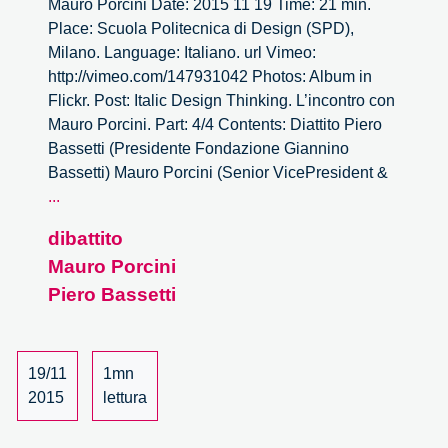
Mauro Porcini Date: 2015 11 19 Time: 21 min.
Place: Scuola Politecnica di Design (SPD),
Milano. Language: Italiano. url Vimeo:
http://vimeo.com/147931042 Photos: Album in
Flickr. Post: Italic Design Thinking. L’incontro con
Mauro Porcini. Part: 4/4 Contents: Diattito Piero
Bassetti (Presidente Fondazione Giannino
Bassetti) Mauro Porcini (Senior VicePresident &
Italic
...
Design
dibattito
Thinking
Mauro Porcini
–
Mauro
Piero Bassetti
Porcini
–
4/4
19/11
1mn
2015
lettura