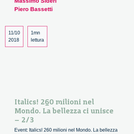
Massimo Sideri
ci
Piero Bassetti
unisce
–
3/3
11/10
1mn
2018
lettura
Italics! 260 milioni nel
Mondo. La bellezza ci unisce
– 2/3
Event: Italics! 260 milioni nel Mondo. La bellezza