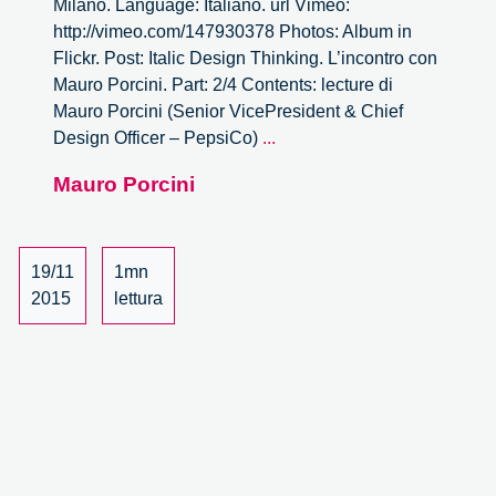
Milano. Language: Italiano. url Vimeo:
http://vimeo.com/147930378 Photos: Album in
Flickr. Post: Italic Design Thinking. L’incontro con
Mauro Porcini. Part: 2/4 Contents: lecture di
Mauro Porcini (Senior VicePresident & Chief
Italic
Design Officer – PepsiCo)
...
Design
Mauro Porcini
Thinking
–
Mauro
Porcini
19/11
1mn
–
2015
lettura
2/4