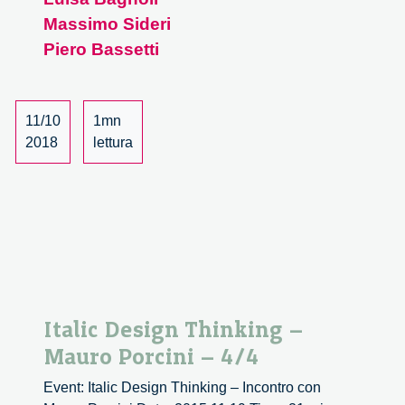
Mondo.
Massimo Sideri
La
Piero Bassetti
bellezza
ci
unisce
11/10
1mn
–
2018
lettura
1/3
Italic Design Thinking –
Mauro Porcini – 4/4
Event: Italic Design Thinking – Incontro con