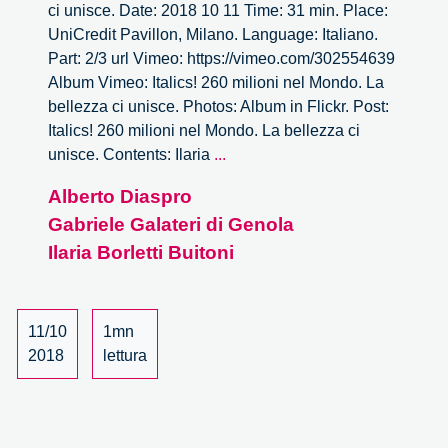
ci unisce. Date: 2018 10 11 Time: 31 min. Place:
UniCredit Pavillon, Milano. Language: Italiano.
Part: 2/3 url Vimeo: https://vimeo.com/302554639
Album Vimeo: Italics! 260 milioni nel Mondo. La
bellezza ci unisce. Photos: Album in Flickr. Post:
Italics! 260 milioni nel Mondo. La bellezza ci
Italics!
unisce. Contents: Ilaria
...
260
Alberto Diaspro
milioni
Gabriele Galateri di Genola
nel
Mondo.
Ilaria Borletti Buitoni
La
bellezza
ci
11/10
1mn
unisce
2018
lettura
–
2/3