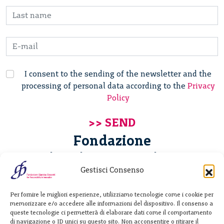
I consent to the sending of the newsletter and the
processing of personal data according to the
Privacy
Policy
Fondazione
Giannino Bassetti ETS
Gestisci Consenso
Via Michele Barozzi 4
Per fornire le migliori esperienze, utilizziamo tecnologie come i cookie per
20122 Milano - Italia
memorizzare e/o accedere alle informazioni del dispositivo. Il consenso a
T. +39 02 781933
queste tecnologie ci permetterà di elaborare dati come il comportamento
di navigazione o ID unici su questo sito. Non acconsentire o ritirare il
F. + 39 02 76392030