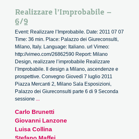
Realizzare l’Improbabile –
6/9
Event: Realizzare l’Improbabile. Date: 2011 07 07
Time: 36 min. Place: Palazzo dei Giureconsulti,
Milano, Italy. Language: Italiano. url Vimeo:
http://vimeo.com/26862590 Report: Milano
Design, realizzare l’improbabile Realizzare
l’Improbabile. Il design a Milano, ascendenze e
prospettive. Convegno Giovedì 7 luglio 2011
Piazza Mercanti 2, Milano Sala Esposizioni,
Palazzo dei Giureconsulti parte 6 di 9 Seconda
Realizzare
sessione
...
l’Improbabile
Carlo Brunetti
–
Giovanni Lanzone
6/9
Luisa Collina
Stefano Maffei