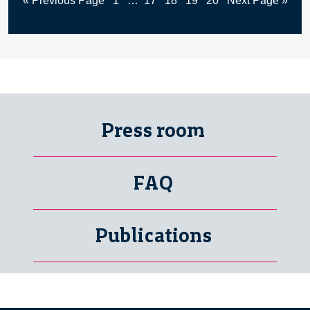
« Previous Page
1
…
17
18
19
20
Next Page »
Press room
FAQ
Publications