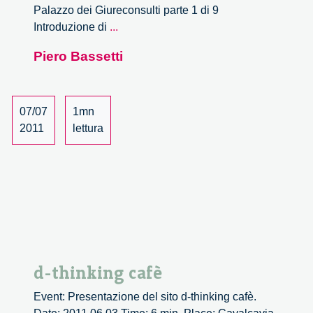
Palazzo dei Giureconsulti parte 1 di 9
Realizzare
Introduzione di
...
l’Improbabile
Piero Bassetti
–
1/9
07/07
1mn
2011
lettura
d-thinking cafè
Event: Presentazione del sito d-thinking cafè.