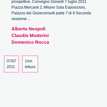
prospettive. Convegno Giovedì 7 luglio 2011
Piazza Mercanti 2, Milano Sala Esposizioni,
Palazzo dei Giureconsulti parte 7 di 9 Seconda
Realizzare
sessione
...
l’Improbabile
Alberto Nespoli
–
Claudio Moderini
7/9
Domenico Rocca
07/07
1mn
2011
lettura