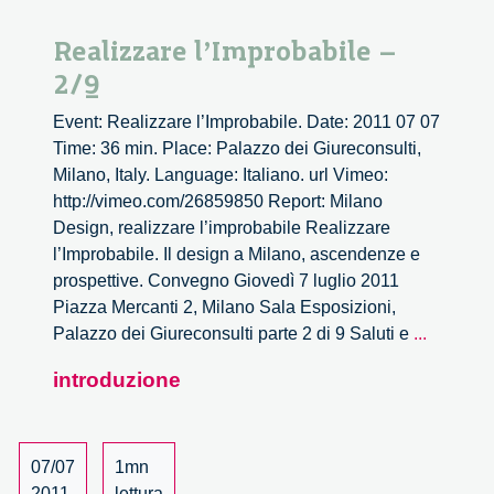
Realizzare l’Improbabile –
2/9
Event: Realizzare l’Improbabile. Date: 2011 07 07
Time: 36 min. Place: Palazzo dei Giureconsulti,
Milano, Italy. Language: Italiano. url Vimeo:
http://vimeo.com/26859850 Report: Milano
Design, realizzare l’improbabile Realizzare
l’Improbabile. Il design a Milano, ascendenze e
prospettive. Convegno Giovedì 7 luglio 2011
Piazza Mercanti 2, Milano Sala Esposizioni,
Realizza
Palazzo dei Giureconsulti parte 2 di 9 Saluti e
...
l’Improb
introduzione
–
2/9
07/07
1mn
2011
lettura