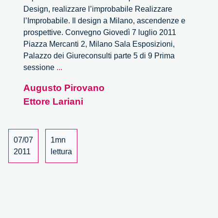
Design, realizzare l’improbabile Realizzare
l’Improbabile. Il design a Milano, ascendenze e
prospettive. Convegno Giovedì 7 luglio 2011
Piazza Mercanti 2, Milano Sala Esposizioni,
Palazzo dei Giureconsulti parte 5 di 9 Prima
Realizzare
sessione
...
l’Improbabile
Augusto Pirovano
–
Ettore Lariani
5/9
07/07
1mn
2011
lettura