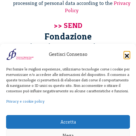
processing of personal data according to the
Privacy
Policy
Fondazione
Giannino Bassetti ETS
Gestisci Consenso
Via Michele Barozzi 4
Per fornire le migliori esperienze, utilizziamo tecnologie come i cookie per
20122 Milano - Italia
memorizzare e/o accedere alle informazioni del dispositivo. Il consenso a
T. +39 02 781933
queste tecnologie ci permetterà di elaborare dati come il comportamento
di navigazione o ID unici su questo sito. Non acconsentire o ritirare il
F. + 39 02 76392030
consenso può influire negativamente su alcune caratteristiche e funzioni.
info@fondazionebassetti.org
Privacy e cookie policy
p.i. 12520270153
Accetta
Nega