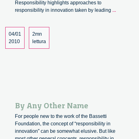
Responsibility highlights approaches to
Conversat
responsibility in innovation taken by leading
...
on
Innovation
Power
04/01
2mn
and
2010
lettura
Responsibi
By Any Other Name
For people new to the work of the Bassetti
Foundation, the concept of “responsibility in
innovation” can be somewhat elusive. But like
most other general concepts, responsibility in