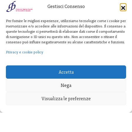
Gestisci Consenso
Fondazione
Per fornire le migliori esperienze, utilizziamo tecnologie come i cookie per
Giannino Bassetti ETS
memorizzare e/o accedere alle informazioni del dispositivo. Il consenso a
queste tecnologie ci permetterà di elaborare dati come il comportamento
di navigazione o ID unici su questo sito. Non acconsentire o ritirare il
consenso può influire negativamente su alcune caratteristiche e funzioni.
Via Michele Barozzi 4
20122 Milano - Italia
Privacy e cookie policy
T. +39 02 781933
F. + 39 02 76392030
Accetta
info@fondazionebassetti.org
Nega
p.i. 12520270153
Visualizza le preferenze
Transparency
|
Privacy e cookie policy