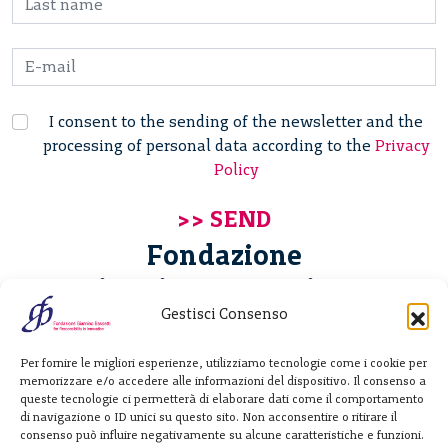
I consent to the sending of the newsletter and the
processing of personal data according to the
Privacy
Policy
Fondazione
Giannino Bassetti ETS
Gestisci Consenso
Via Michele Barozzi 4
Per fornire le migliori esperienze, utilizziamo tecnologie come i cookie per
20122 Milano - Italia
memorizzare e/o accedere alle informazioni del dispositivo. Il consenso a
T. +39 02 781933
queste tecnologie ci permetterà di elaborare dati come il comportamento
di navigazione o ID unici su questo sito. Non acconsentire o ritirare il
F. + 39 02 76392030
consenso può influire negativamente su alcune caratteristiche e funzioni.