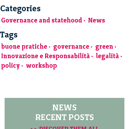
Categories
Governance and statehood
News
Tags
buone pratiche
governance
green
Innovazione e Responsabilità
legalità
policy
workshop
NEWS
RECENT POSTS
>> DISCOVER THEM ALL