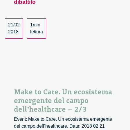
dibattito
Care.
Un
ecosistema
emergente
21/02
1min
del
2018
lettura
campo
dell’healthcare
–
3/3
Make to Care. Un ecosistema
emergente del campo
dell’healthcare – 2/3
Event: Make to Care. Un ecosistema emergente
del campo dell’healthcare. Date: 2018 02 21