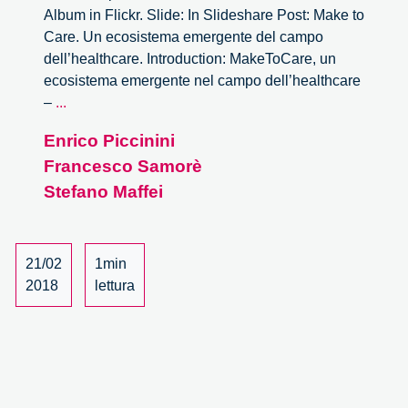
Album in Flickr. Slide: In Slideshare Post: Make to
Care. Un ecosistema emergente del campo
dell’healthcare. Introduction: MakeToCare, un
ecosistema emergente nel campo dell’healthcare
Make
–
...
to
Enrico Piccinini
Care.
Francesco Samorè
Un
ecosistema
Stefano Maffei
emergente
del
campo
21/02
1min
dell’healthcare
2018
lettura
–
1/3