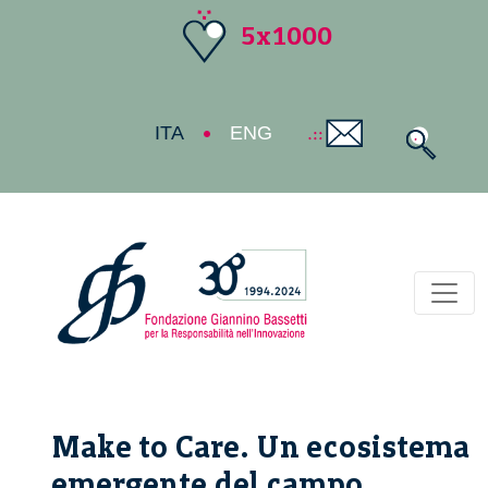
5x1000
ITA
ENG
Toggl
Make to Care. Un ecosistema
emergente del campo