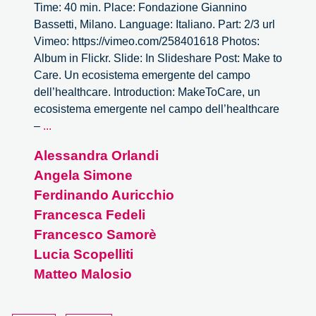
Time: 40 min. Place: Fondazione Giannino
Bassetti, Milano. Language: Italiano. Part: 2/3 url
Vimeo: https://vimeo.com/258401618 Photos:
Album in Flickr. Slide: In Slideshare Post: Make to
Care. Un ecosistema emergente del campo
dell’healthcare. Introduction: MakeToCare, un
ecosistema emergente nel campo dell’healthcare
Make
–
...
to
Alessandra Orlandi
Care.
Angela Simone
Un
ecosistema
Ferdinando Auricchio
emergente
Francesca Fedeli
del
Francesco Samorè
campo
Lucia Scopelliti
dell’healthcare
Matteo Malosio
–
2/3