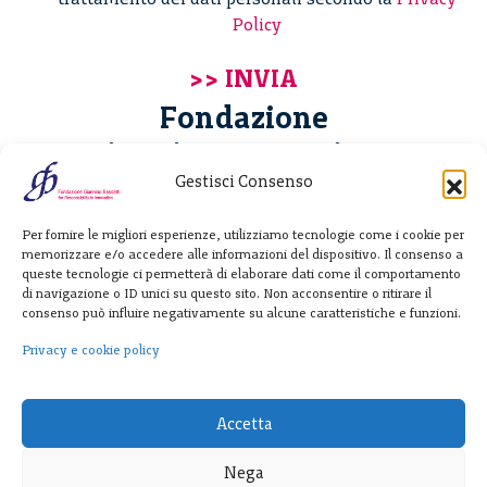
Policy
Fondazione
Giannino Bassetti ETS
Gestisci Consenso
Via Michele Barozzi 4
Per fornire le migliori esperienze, utilizziamo tecnologie come i cookie per
20122 Milano - Italia
memorizzare e/o accedere alle informazioni del dispositivo. Il consenso a
T. +39 02 781933
queste tecnologie ci permetterà di elaborare dati come il comportamento
di navigazione o ID unici su questo sito. Non acconsentire o ritirare il
F. + 39 02 76392030
consenso può influire negativamente su alcune caratteristiche e funzioni.
info@fondazionebassetti.org
Privacy e cookie policy
p.i. 12520270153
Accetta
Nega