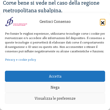
Come bene si vede nel caso della regione
metropolitana subalpina.
Le metropoli e le regioni storiche vengono
Gestisci Consenso
ora progressivamente riassorbite da nuove
Per fornire le migliori esperienze, utilizziamo tecnologie come i cookie per
realtà: da nuove regioni metropolitane che
memorizzare e/o accedere alle informazioni del dispositivo. Il consenso a
queste tecnologie ci permetterà di elaborare dati come il comportamento
si configurano sempre più come plessi di
di navigazione o ID unici su questo sito. Non acconsentire o ritirare il
reti e di flussi che vivono nella (e della)
consenso può influire negativamente su alcune caratteristiche e funzioni.
mobilità, e che si raccordano attorno a nodi
Privacy e cookie policy
di riferimento, cortocircuiti tra il “globale”
delle funzioni e il “locale” delle specificità e
Accetta
dei territori. Il rapporto tra ciò che è globale
Nega
e ciò che è urbano trova il suo ambito in un
tessuto metropolitano che le nuove
Visualizza le preferenze
tecnologie rendono tendenzialmente