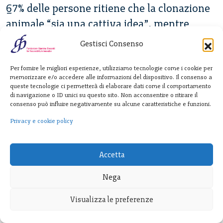
67% delle persone ritiene che la clonazione
animale “sia una cattiva idea”, mentre
l’idea della clonazione umana vede il 90%
Gestisci Consenso
della popolazione come contraria. L’articolo
mostra però che una forte maggioranza è
Per fornire le migliori esperienze, utilizziamo tecnologie come i cookie per
memorizzare e/o accedere alle informazioni del dispositivo. Il consenso a
contraria perfino alla clonazione per fini
queste tecnologie ci permetterà di elaborare dati come il comportamento
di navigazione o ID unici su questo sito. Non acconsentire o ritirare il
terapeutici, in particolare alla clonazione di
consenso può influire negativamente su alcune caratteristiche e funzioni.
organi a scopo di trapianto (68% contrari) e
Privacy e cookie policy
alla clonazione per aiutare coppie non fertili
ad avere figli (76%). E tuttavia lo stesso
Accetta
articolo precisa che, se si va a consultare il
sito dell’
Human Cloning Foundation
appare
Nega
immediata la forte presenza di voci che
Visualizza le preferenze
chiedono con insistenza che la clonazione