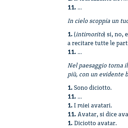
11.
…
In cielo scoppia un tu
1.
(
intimorito
) si, no,
a recitare tutte le par
11.
…
Nel paesaggio torna il
più, con un evidente b
1.
Sono diciotto.
11.
…
1.
I miei avatari.
11.
Avatar, si dice av
1.
Diciotto avatar.