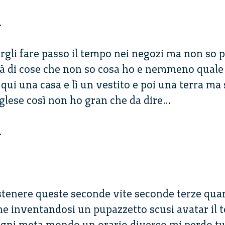
.
argli fare passo il tempo nei negozi ma non so 
à di cose che non so cosa ho e nemmeno quale 
ui una casa e lì un vestito e poi una terra ma 
nglese così non ho gran che da dire…
.
stenere queste seconde vite seconde terze quar
e inventandosi un pupazzetto scusi avatar il 
ogni meta mondo un orario diverso mi perdo tutt