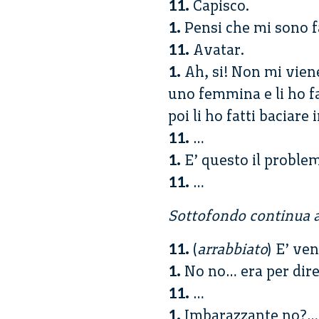
11.
Capisco.
1.
Pensi che mi sono f
11.
Avatar.
1.
Ah, si! Non mi vien
uno femmina e li ho f
poi li ho fatti baciare
11.
…
1.
E’ questo il proble
11.
…
Sottofondo continua a 
11.
(
arrabbiato
) E’ ve
1.
No no… era per dir
11.
…
1.
Imbarazzante no?…