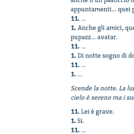
appuntamenti… quei p
11.
…
1.
Anche gli amici, quel
pupazz… avatar.
11.
…
1.
Di notte sogno di do
11.
…
1.
…
Scende la notte. La lu
cielo è sereno ma i s
11.
Lei è grave.
1.
Si.
11.
…