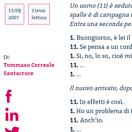
Un uomo (11) è seduto 
11/09
11min
spalle è di campagna u
2007
lettura
Entra una seconda per
1.
Buongiorno, è lei il
11.
Se pensa a un confe
1.
Si, no, lo so, cioè 
Di:
11.
…
Tommaso Correale
Santacroce
1.
…
Il nuovo arrivato, dop
11.
In effetti è così.
1.
Ho un problema di i
11.
Anch’io.
1.
…