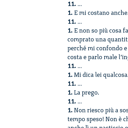
11.
…
1.
E mi costano anche
11.
…
1.
E non so più cosa f
comprato una quantit
perché mi confondo e q
costa e parlo male l’i
11.
…
1.
Mi dica lei qualcosa
11.
…
1.
La prego.
11.
…
1.
Non riesco più a so
tempo speso! Non è ch
anche lì un pasticcio 