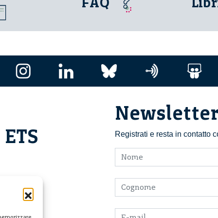
FAQ
Libr
Newslette
i ETS
Registrati e resta in contatto
 memorizzare