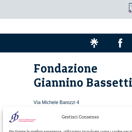
Fondazione
Giannino Bassett
Via Michele Barozzi 4
20122 Milano - Italia
T. +39 02 781933
Gestisci Consenso
F. + 39 02 76392030
Per fornire le migliori esperienze, utilizziamo tecnologie come i cookie per