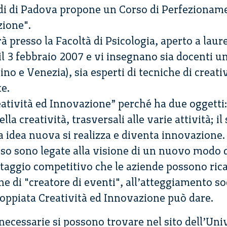
udi di Padova propone un Corso di Perfezioname
zione".
rà presso la Facoltà di Psicologia, aperto a laur
il 3 febbraio 2007 e vi insegnano sia docenti un
ino e Venezia), sia esperti di tecniche di creati
e.
eatività ed Innovazione” perché ha due oggetti:
a creatività, trasversali alle varie attività; il
a idea nuova si realizza e diventa innovazione.
rso sono legate alla visione di un nuovo modo d
ntaggio competitivo che le aziende possono ric
e di "creatore di eventi", all’atteggiamento soc
coppiata Creatività ed Innovazione può dare.
necessarie si possono trovare nel sito dell’Univ