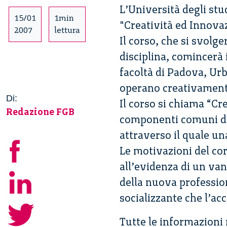
L’Università degli st
15/01
1min
"Creatività ed Innova
2007
lettura
Il corso, che si svolge
disciplina, comincerà 
facoltà di Padova, Urb
operano creativament
Di:
Il corso si chiama “Cr
Redazione FGB
componenti comuni dell
attraverso il quale un
Le motivazioni del co
all’evidenza di un va
della nuova profession
socializzante che l’ac
Tutte le informazioni 