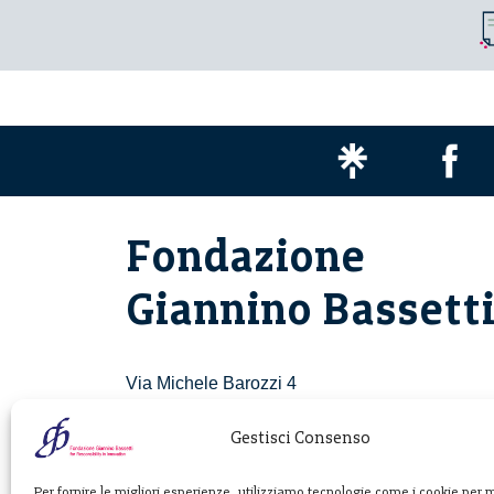
Fondazione
Giannino Bassett
Via Michele Barozzi 4
20122 Milano - Italia
T. +39 02 781933
Gestisci Consenso
F. + 39 02 76392030
Per fornire le migliori esperienze, utilizziamo tecnologie come i cookie per