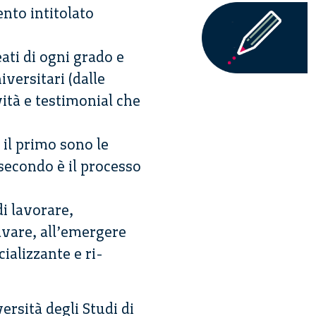
nto intitolato
eati di ogni grado e
iversitari (dalle
vità e testimonial che
 il primo sono le
 secondo è il processo
i lavorare,
avare, all’emergere
ializzante e ri-
ersità degli Studi di