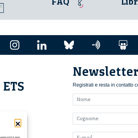
FAQ
Libr
Newslette
i ETS
Registrati e resta in contatto
 memorizzare