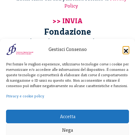
Policy
Fondazione
Giannino Bassetti ETS
Gestisci Consenso
Via Michele Barozzi 4
Per fornire le migliori esperienze, utilizziamo tecnologie come i cookie per
20122 Milano - Italia
memorizzare e/o accedere alle informazioni del dispositivo. Il consenso a
T. +39 02 781933
queste tecnologie ci permetterà di elaborare dati come il comportamento
di navigazione o ID unici su questo sito. Non acconsentire o ritirare il
F. + 39 02 76392030
consenso può influire negativamente su alcune caratteristiche e funzioni.
info@fondazionebassetti.org
Privacy e cookie policy
p.i. 12520270153
Accetta
Nega