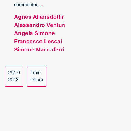
SMART-
coordinator,
...
map
Agnes Allansdottir
project
Alessandro Venturi
e-
book
Angela Simone
launch
Francesco Lescai
event
Simone Maccaferri
–
5/5
29/10
1min
2018
lettura