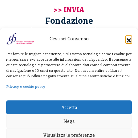
Fondazione
Giannino Bassetti ETS
Gestisci Consenso
Via Michele Barozzi 4
Per fornire le migliori esperienze, utilizziamo tecnologie come i cookie per
20122 Milano - Italia
memorizzare e/o accedere alle informazioni del dispositivo. Il consenso a
T. +39 02 781933
queste tecnologie ci permetterà di elaborare dati come il comportamento
di navigazione o ID unici su questo sito. Non acconsentire o ritirare il
F. + 39 02 76392030
consenso può influire negativamente su alcune caratteristiche e funzioni.
info@fondazionebassetti.org
Privacy e cookie policy
p.i. 12520270153
Accetta
Nega
Visualizza le preferenze