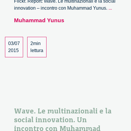
Flickr. Report: Wave. Le multinazionali e la social
Wave.
innovation – incontro con Muhammad Yunus.
...
Le
Muhammad Yunus
multinazi
e
la
social
03/07
2min
innovatio
2015
lettura
Un
incontro
con
Muhamm
Yunus
–
2/2
Wave. Le multinazionali e la
social innovation. Un
incontro con Muhammad