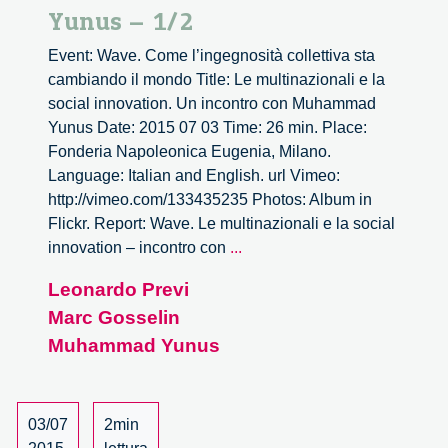
Yunus – 1/2
Event: Wave. Come l’ingegnosità collettiva sta
cambiando il mondo Title: Le multinazionali e la
social innovation. Un incontro con Muhammad
Yunus Date: 2015 07 03 Time: 26 min. Place:
Fonderia Napoleonica Eugenia, Milano.
Language: Italian and English. url Vimeo:
http://vimeo.com/133435235 Photos: Album in
Flickr. Report: Wave. Le multinazionali e la social
Wave.
innovation – incontro con
...
Le
Leonardo Previ
multinazionali
Marc Gosselin
e
la
Muhammad Yunus
social
innovation.
Un
03/07
2min
incontro