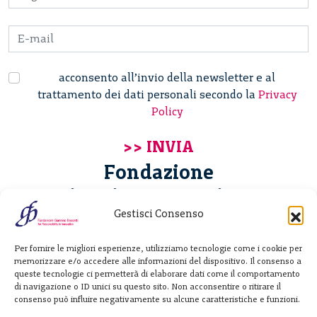
acconsento all’invio della newsletter e al
trattamento dei dati personali secondo la
Privacy
Policy
Fondazione
Giannino Bassetti ETS
Gestisci Consenso
Via Michele Barozzi 4
Per fornire le migliori esperienze, utilizziamo tecnologie come i cookie per
20122 Milano - Italia
memorizzare e/o accedere alle informazioni del dispositivo. Il consenso a
T. +39 02 781933
queste tecnologie ci permetterà di elaborare dati come il comportamento
di navigazione o ID unici su questo sito. Non acconsentire o ritirare il
F. + 39 02 76392030
consenso può influire negativamente su alcune caratteristiche e funzioni.