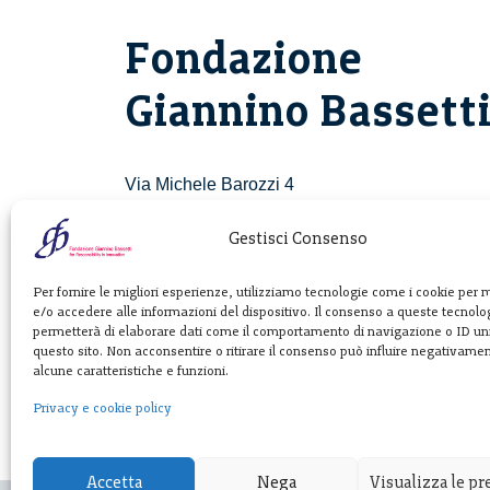
Fondazione
Giannino Bassett
Via Michele Barozzi 4
20122 Milano - Italia
T. +39 02 781933
Gestisci Consenso
F. + 39 02 76392030
Per fornire le migliori esperienze, utilizziamo tecnologie come i cookie per
e/o accedere alle informazioni del dispositivo. Il consenso a queste tecnolog
info@fondazionebassetti.org
permetterà di elaborare dati come il comportamento di navigazione o ID uni
questo sito. Non acconsentire o ritirare il consenso può influire negativame
p.i. 12520270153
alcune caratteristiche e funzioni.
Privacy e cookie policy
Accetta
Nega
Visualizza le p