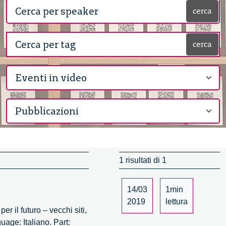
cerca
cerca
1 risultati di 1
14/03
1min
2019
lettura
er il futuro – vecchi siti,
age: Italiano. Part: