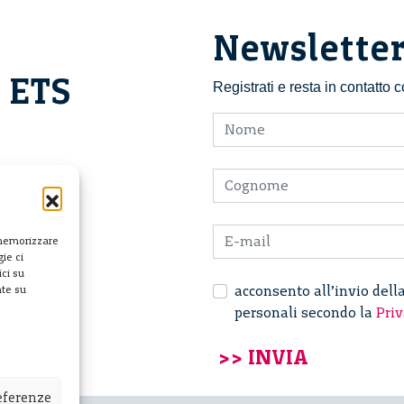
Newslette
i ETS
Registrati e resta in contatto
 memorizzare
ie ci
ci su
acconsento all’invio dell
nte su
personali secondo la
Priv
referenze