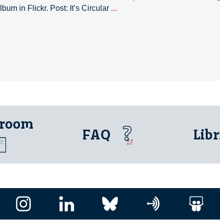
It’s
um in Flickr. Post: It’s Circular
...
Circular
Forum
2019
–
05/12
 room
FAQ
Libr