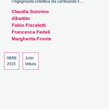
Wave.
l’ingegnosità collettiva sta cambiando il
...
Condividere
Claudia Sonnino
la
dibattito
salute
–
Fabio Fiscaletti
3/3
Francesca Fedeli
Margherita Fronte
08/06
1min
2015
lettura