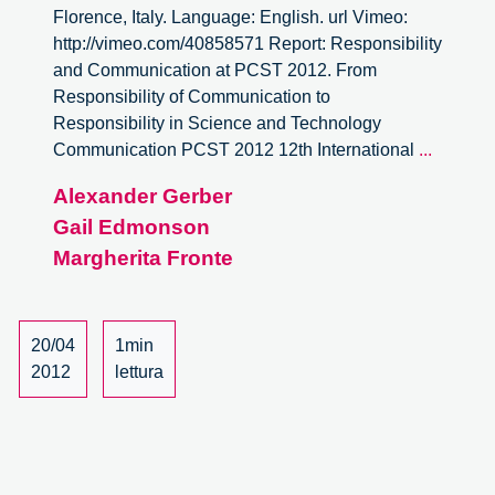
Florence, Italy. Language: English. url Vimeo:
http://vimeo.com/40858571 Report: Responsibility
and Communication at PCST 2012. From
Responsibility of Communication to
Responsibility in Science and Technology
PCST
Communication PCST 2012 12th International
...
2012
Alexander Gerber
–
Gail Edmonson
Giannin
Bassetti
Margherita Fronte
Foundat
Session
–
20/04
1min
1/3
2012
lettura