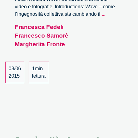
video e fotografie. Introductions: Wave – come
Wave.
l’ingegnosità collettiva sta cambiando il
...
Condividere
Francesca Fedeli
la
Francesco Samorè
salute
–
Margherita Fronte
1/3
08/06
1min
2015
lettura