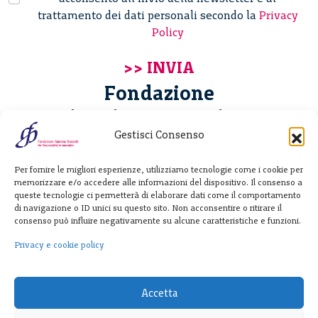
trattamento dei dati personali secondo la
Privacy
Policy
Fondazione
Giannino Bassetti ETS
Gestisci Consenso
Via Michele Barozzi 4
Per fornire le migliori esperienze, utilizziamo tecnologie come i cookie per
20122 Milano - Italia
memorizzare e/o accedere alle informazioni del dispositivo. Il consenso a
T. +39 02 781933
queste tecnologie ci permetterà di elaborare dati come il comportamento
di navigazione o ID unici su questo sito. Non acconsentire o ritirare il
F. + 39 02 76392030
consenso può influire negativamente su alcune caratteristiche e funzioni.
info@fondazionebassetti.org
Privacy e cookie policy
p.i. 12520270153
Accetta