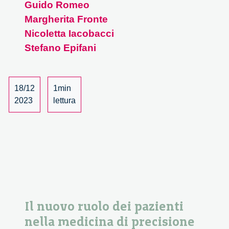
Guido Romeo
dell’improbabile
Margherita Fronte
–
2/4
Nicoletta Iacobacci
Stefano Epifani
18/12
1min
2023
lettura
Il nuovo ruolo dei pazienti
nella medicina di precisione