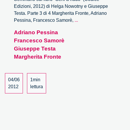
Edizioni, 2012) di Helga Nowotny e Giuseppe
Testa. Parte 3 di 4 Margherita Fronte, Adriano
Ripensare
Pessina, Francesco Samorè,
...
l’uomo
Adriano Pessina
nel
Francesco Samorè
XXI
secolo
Giuseppe Testa
–
Margherita Fronte
3/4
04/06
1min
2012
lettura