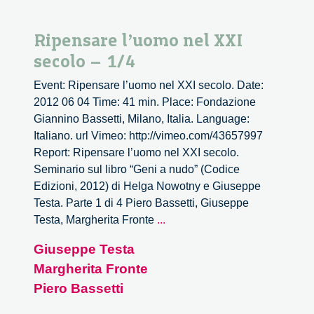
Ripensare l’uomo nel XXI
secolo – 1/4
Event: Ripensare l’uomo nel XXI secolo. Date:
2012 06 04 Time: 41 min. Place: Fondazione
Giannino Bassetti, Milano, Italia. Language:
Italiano. url Vimeo: http://vimeo.com/43657997
Report: Ripensare l’uomo nel XXI secolo.
Seminario sul libro “Geni a nudo” (Codice
Edizioni, 2012) di Helga Nowotny e Giuseppe
Testa. Parte 1 di 4 Piero Bassetti, Giuseppe
Ripensare
Testa, Margherita Fronte
...
l’uomo
Giuseppe Testa
nel
Margherita Fronte
XXI
secolo
Piero Bassetti
–