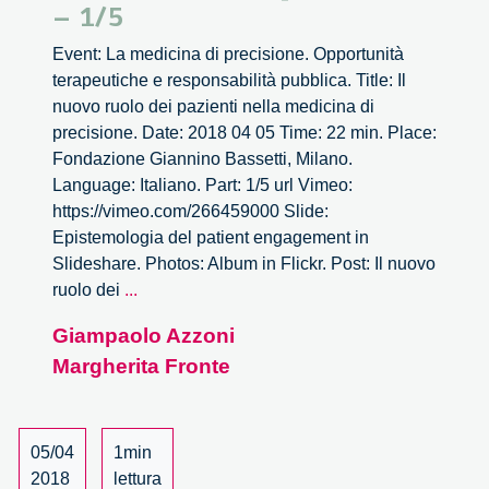
– 1/5
Event: La medicina di precisione. Opportunità
terapeutiche e responsabilità pubblica. Title: Il
nuovo ruolo dei pazienti nella medicina di
precisione. Date: 2018 04 05 Time: 22 min. Place:
Fondazione Giannino Bassetti, Milano.
Language: Italiano. Part: 1/5 url Vimeo:
https://vimeo.com/266459000 Slide:
Epistemologia del patient engagement in
Slideshare. Photos: Album in Flickr. Post: Il nuovo
Il
ruolo dei
...
nuovo
Giampaolo Azzoni
ruolo
Margherita Fronte
dei
pazienti
nella
medicina
05/04
1min
di
2018
lettura