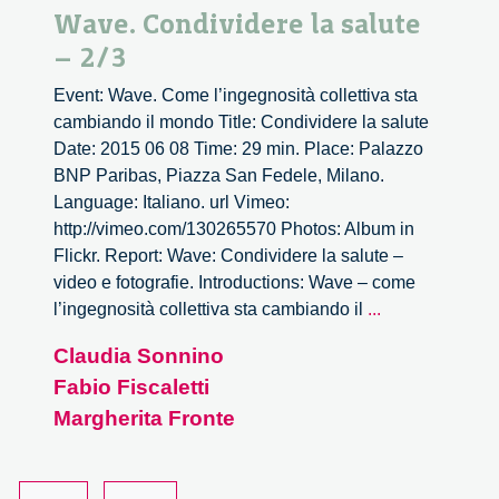
Wave. Condividere la salute
– 2/3
Event: Wave. Come l’ingegnosità collettiva sta
cambiando il mondo Title: Condividere la salute
Date: 2015 06 08 Time: 29 min. Place: Palazzo
BNP Paribas, Piazza San Fedele, Milano.
Language: Italiano. url Vimeo:
http://vimeo.com/130265570 Photos: Album in
Flickr. Report: Wave: Condividere la salute –
video e fotografie. Introductions: Wave – come
Wave.
l’ingegnosità collettiva sta cambiando il
...
Condividere
Claudia Sonnino
la
Fabio Fiscaletti
salute
–
Margherita Fronte
2/3