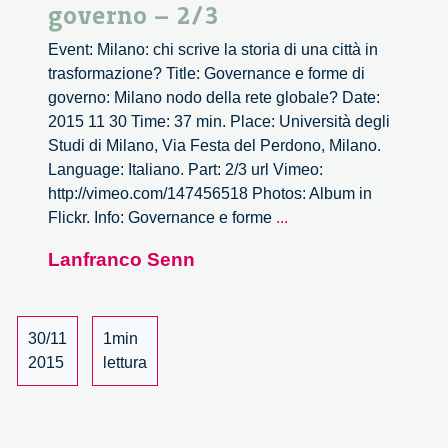
governo – 2/3
Event: Milano: chi scrive la storia di una città in
trasformazione? Title: Governance e forme di
governo: Milano nodo della rete globale? Date:
2015 11 30 Time: 37 min. Place: Università degli
Studi di Milano, Via Festa del Perdono, Milano.
Language: Italiano. Part: 2/3 url Vimeo:
http://vimeo.com/147456518 Photos: Album in
Governance
Flickr. Info: Governance e forme
...
e
Lanfranco Senn
forme
di
governo
–
30/11
1min
2/3
2015
lettura