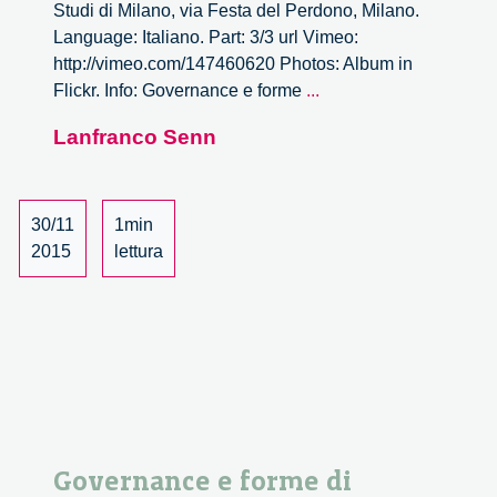
Studi di Milano, via Festa del Perdono, Milano.
Language: Italiano. Part: 3/3 url Vimeo:
http://vimeo.com/147460620 Photos: Album in
Governance
Flickr. Info: Governance e forme
...
e
Lanfranco Senn
forme
di
governo
–
30/11
1min
3/3
2015
lettura
Governance e forme di