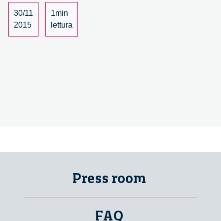
governo
–
30/11
1min
1/3
2015
lettura
Press room
FAQ