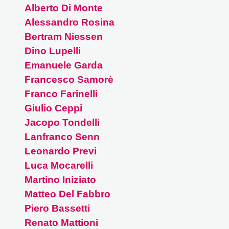
Alberto Di Monte
la
Alessandro Rosina
storia
di
Bertram Niessen
una
Dino Lupelli
città
Emanuele Garda
in
Francesco Samorè
trasformazi
Franco Farinelli
Riepilogo
Giulio Ceppi
degli
incontri
Jacopo Tondelli
Lanfranco Senn
Leonardo Previ
Luca Mocarelli
Martino Iniziato
Matteo Del Fabbro
Piero Bassetti
Renato Mattioni