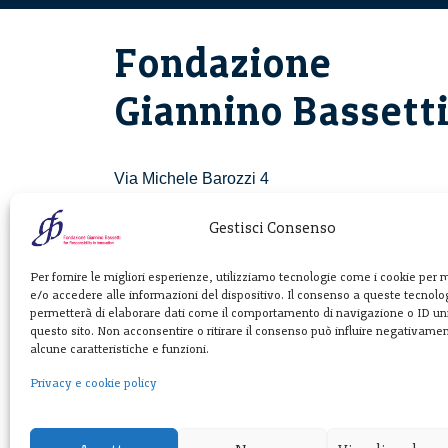
Fondazione
Giannino Bassett
Via Michele Barozzi 4
20122 Milano - Italia
T. +39 02 781933
Gestisci Consenso
F. + 39 02 76392030
Per fornire le migliori esperienze, utilizziamo tecnologie come i cookie per
e/o accedere alle informazioni del dispositivo. Il consenso a queste tecnolog
info@fondazionebassetti.org
permetterà di elaborare dati come il comportamento di navigazione o ID uni
questo sito. Non acconsentire o ritirare il consenso può influire negativame
p.i. 12520270153
alcune caratteristiche e funzioni.
Privacy e cookie policy