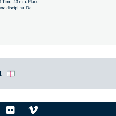
09 Time: 43 min. Place:
na disciplina. Dai
a:
a
i