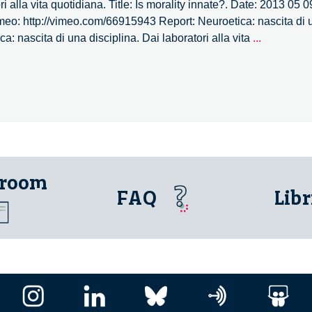
i alla vita quotidiana. Title: Is morality innate?. Date: 2013 05 
meo: http://vimeo.com/66915943 Report: Neuroetica: nascita di u
Neuroetic
a: nascita di una disciplina. Dai laboratori alla vita
...
nascita
di
una
disciplina.
Dai
laboratori
alla
vita
 room
quotidian
FAQ
Libr
–
9/22