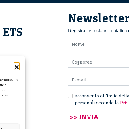
Newslette
i ETS
Registrati e resta in contatto
 memorizzare
ie ci
ci su
acconsento all’invio dell
nte su
personali secondo la
Priv