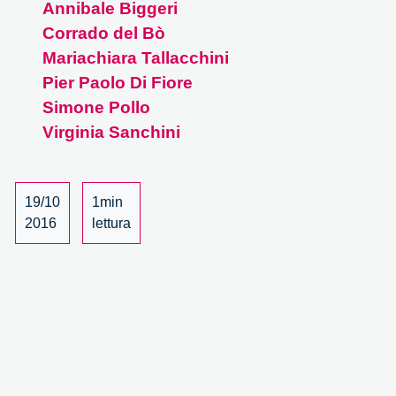
Annibale Biggeri
Bioethics
Corrado del Bò
Day
2016
Mariachiara Tallacchini
–
Pier Paolo Di Fiore
8/8
Simone Pollo
Virginia Sanchini
19/10
1min
2016
lettura