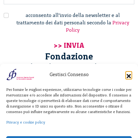
acconsento all’invio della newsletter e al
trattamento dei dati personali secondo la
Privacy
Policy
Fondazione
Giannino Bassetti ETS
Gestisci Consenso
Via Michele Barozzi 4
Per fornire le migliori esperienze, utilizziamo tecnologie come i cookie per
20122 Milano - Italia
memorizzare e/o accedere alle informazioni del dispositivo. Il consenso a
T. +39 02 781933
queste tecnologie ci permetterà di elaborare dati come il comportamento
di navigazione o ID unici su questo sito. Non acconsentire o ritirare il
F. + 39 02 76392030
consenso può influire negativamente su alcune caratteristiche e funzioni.
info@fondazionebassetti.org
Privacy e cookie policy
p.i. 12520270153