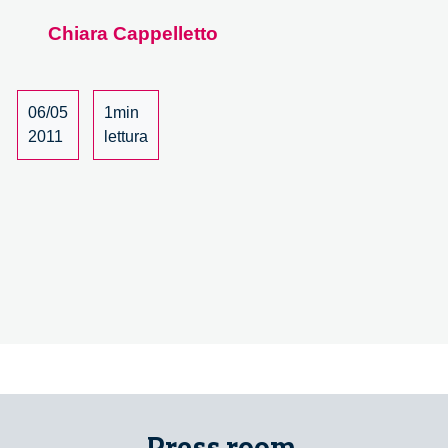
Neuroscienze
Chiara Cappelletto
incontrano
le
altre
discipline
06/05
1min
–
2011
lettura
29/30
Press room