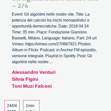
– 2/4
Event: Gli algoritmi nelle nostre vite. Title: La
potenza del calcolo tra rischi monopolistici e
opportunità democratiche. Date: 2018 04 24
Time: 35 min. Place: Fondazione Giannino
Bassetti, Milano. Language: Italiano. Part: 2/4 url
Vimeo: https://vimeo.com/270687921 Photos:
Album in Flickr. Podcast: in Anchor FM episodio,
versione integrale. Playlist in Spotify. Post: Gli
Gli
algoritmi nelle nostre
...
algoritmi
Alessandro Venturi
nelle
Silvia Figini
nostre
vite
Toni Muzi Falconi
–
2/4
24/04
1min