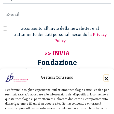
acconsento all’invio della newsletter e al
trattamento dei dati personali secondo la
Privacy
Policy
Fondazione
Giannino Bassetti ETS
Gestisci Consenso
Via Michele Barozzi 4
Per fornire le migliori esperienze, utilizziamo tecnologie come i cookie per
20122 Milano - Italia
memorizzare e/o accedere alle informazioni del dispositivo. Il consenso a
T. +39 02 781933
queste tecnologie ci permetterà di elaborare dati come il comportamento
di navigazione o ID unici su questo sito. Non acconsentire o ritirare il
F. + 39 02 76392030
consenso può influire negativamente su alcune caratteristiche e funzioni.