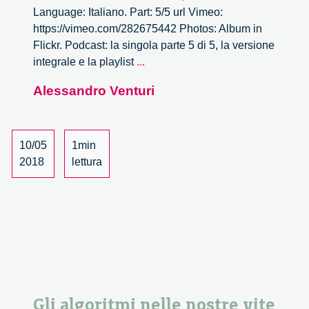
Language: Italiano. Part: 5/5 url Vimeo:
https://vimeo.com/282675442 Photos: Album in
Flickr. Podcast: la singola parte 5 di 5, la versione
Big
integrale e la playlist
...
data,
Alessandro Venturi
machine
learning
e
medicina
10/05
1min
di
2018
lettura
precisione
–
5/5
Gli algoritmi nelle nostre vite