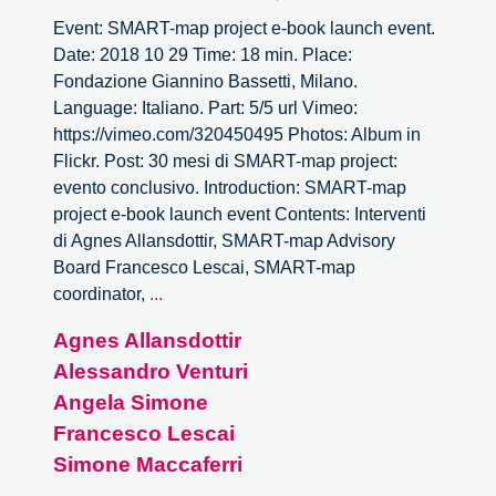
Event: SMART-map project e-book launch event.
Date: 2018 10 29 Time: 18 min. Place:
Fondazione Giannino Bassetti, Milano.
Language: Italiano. Part: 5/5 url Vimeo:
https://vimeo.com/320450495 Photos: Album in
Flickr. Post: 30 mesi di SMART-map project:
evento conclusivo. Introduction: SMART-map
project e-book launch event Contents: Interventi
di Agnes Allansdottir, SMART-map Advisory
Board Francesco Lescai, SMART-map
SMART-
coordinator,
...
map
Agnes Allansdottir
project
Alessandro Venturi
e-
book
Angela Simone
launch
Francesco Lescai
event
Simone Maccaferri
–