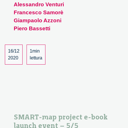
Alessandro Venturi
specchio
Francesco Samorè
di
Alice
Giampaolo Azzoni
–
Piero Bassetti
Dipartimento
di
Scienze
16/12
1min
Politiche
2020
lettura
e
Sociali,
Pavia
SMART-map project e-book
launch event – 5/5