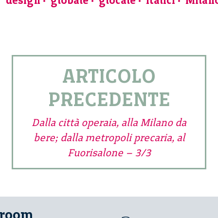
design
globale
glocale
Italici
Milan
ARTICOLO
PRECEDENTE
Dalla città operaia, alla Milano da
bere; dalla metropoli precaria, al
Fuorisalone – 3/3
 room