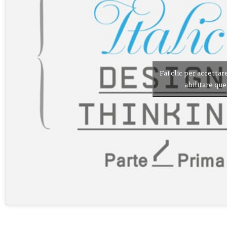
Fai clic per accettar
abilitare qu