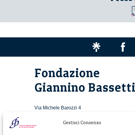
Fondazione
Giannino Bassett
Via Michele Barozzi 4
20122 Milano - Italia
T. +39 02 781933
Gestisci Consenso
F. + 39 02 76392030