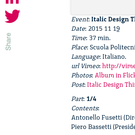
Event
:
Italic Design 
Date
: 2015 11 19
Time
: 37 min.
Place
: Scuola Politecn
Language
: Italiano.
url Vimeo
:
http://vi
Photos
:
Album in Flic
Post
:
Italic Design Th
Part
:
1/4
Contents
:
Antonello Fusetti (Dir
Piero Bassetti (Presid