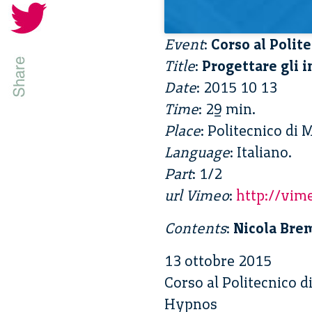
Event
:
Corso al Polit
Title
:
Progettare gli 
Date
: 2015 10 13
Time
: 29 min.
Place
: Politecnico di
Language
: Italiano.
Part
: 1/2
url Vimeo
:
http://vi
Contents
:
Nicola Bre
13 ottobre 2015
Corso al Politecnico 
Hypnos