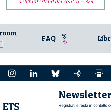
dell’hinterland dal centro – 3/3
 room
FAQ
Libr
Newslette
i ETS
Registrati e resta in contatto