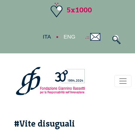
5x1000
ITA
ENG
Toggl
#Vite disuguali