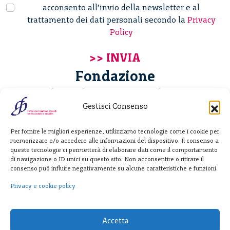
acconsento all’invio della newsletter e al
trattamento dei dati personali secondo la
Privacy
Policy
Fondazione
Giannino Bassetti ETS
Gestisci Consenso
Via Michele Barozzi 4
Per fornire le migliori esperienze, utilizziamo tecnologie come i cookie per
20122 Milano - Italia
memorizzare e/o accedere alle informazioni del dispositivo. Il consenso a
T. +39 02 781933
queste tecnologie ci permetterà di elaborare dati come il comportamento
di navigazione o ID unici su questo sito. Non acconsentire o ritirare il
F. + 39 02 76392030
consenso può influire negativamente su alcune caratteristiche e funzioni.
info@fondazionebassetti.org
Privacy e cookie policy
p.i. 12520270153
Accetta