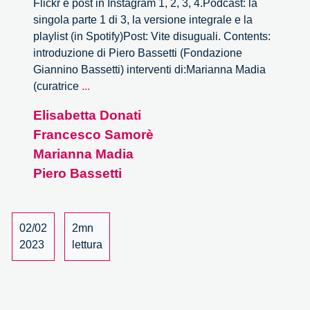
Flickr e post in Instagram 1, 2, 3, 4.Podcast: la
singola parte 1 di 3, la versione integrale e la
playlist (in Spotify)Post: Vite disuguali. Contents:
introduzione di Piero Bassetti (Fondazione
Giannino Bassetti) interventi di:Marianna Madia
Vite
(curatrice
...
disuguali
Elisabetta Donati
–
Francesco Samorè
1/3
Marianna Madia
Piero Bassetti
02/02
2mn
2023
lettura