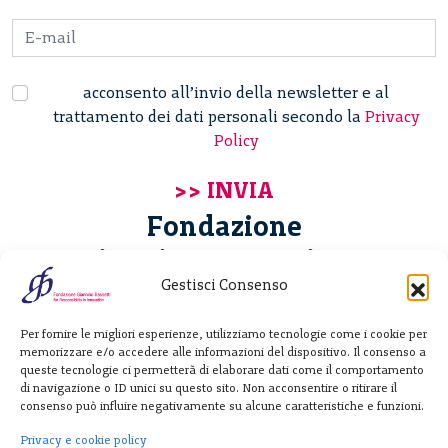
acconsento all’invio della newsletter e al
trattamento dei dati personali secondo la
Privacy
Policy
Fondazione
Giannino Bassetti ETS
Gestisci Consenso
Via Michele Barozzi 4
Per fornire le migliori esperienze, utilizziamo tecnologie come i cookie per
20122 Milano - Italia
memorizzare e/o accedere alle informazioni del dispositivo. Il consenso a
T. +39 02 781933
queste tecnologie ci permetterà di elaborare dati come il comportamento
di navigazione o ID unici su questo sito. Non acconsentire o ritirare il
F. + 39 02 76392030
consenso può influire negativamente su alcune caratteristiche e funzioni.
info@fondazionebassetti.org
Privacy e cookie policy