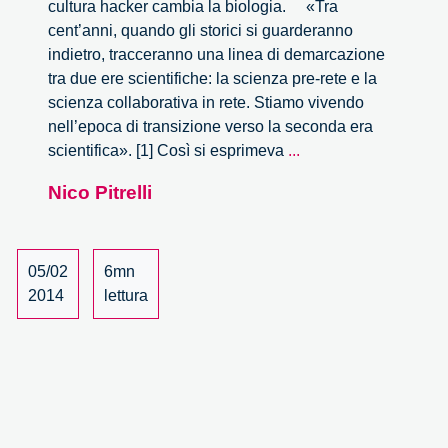
cultura hacker cambia la biologia. «Tra
cent’anni, quando gli storici si guarderanno
indietro, tracceranno una linea di demarcazione
tra due ere scientifiche: la scienza pre-rete e la
scienza collaborativa in rete. Stiamo vivendo
nell’epoca di transizione verso la seconda era
La
scientifica». [1] Così si esprimeva
...
condivisione
Nico Pitrelli
è
già
fra
gli
05/02
6mn
scienziati
2014
lettura
(che
devono
imparare
a
gestirla)