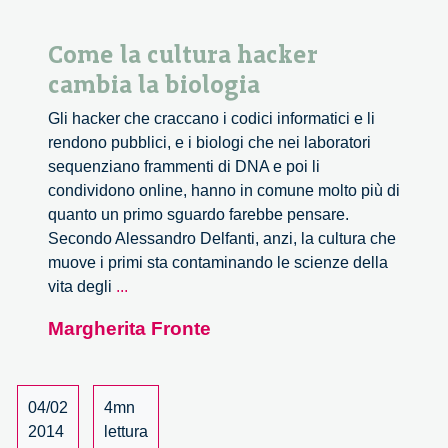
Come la cultura hacker
cambia la biologia
Gli hacker che craccano i codici informatici e li
rendono pubblici, e i biologi che nei laboratori
sequenziano frammenti di DNA e poi li
condividono online, hanno in comune molto più di
quanto un primo sguardo farebbe pensare.
Secondo Alessandro Delfanti, anzi, la cultura che
muove i primi sta contaminando le scienze della
Come
vita degli
...
la
Margherita Fronte
cultura
hacker
cambia
la
04/02
4mn
biologia
2014
lettura