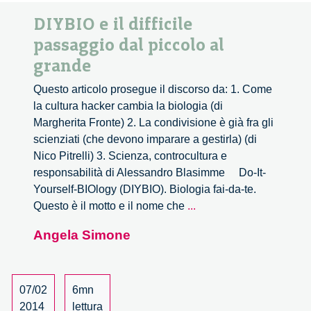
DIYBIO e il difficile
passaggio dal piccolo al
grande
Questo articolo prosegue il discorso da: 1. Come
la cultura hacker cambia la biologia (di
Margherita Fronte) 2. La condivisione è già fra gli
scienziati (che devono imparare a gestirla) (di
Nico Pitrelli) 3. Scienza, controcultura e
responsabilità di Alessandro Blasimme Do-It-
Yourself-BIOlogy (DIYBIO). Biologia fai-da-te.
DIYBIO
Questo è il motto e il nome che
...
e
Angela Simone
il
difficile
passaggio
dal
07/02
6mn
piccolo
2014
lettura