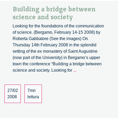
Building a bridge between
science and society
Looking for the foundations of the communication
of science. (Bergamo, February 14-15 2008) by
Roberta Gabbatore (See the images) On
Thursday 14th February 2008 in the splendid
setting of the ex monastery of Saint Augustine
(now part of the University) in Bergamo’s upper
town the conference “Building a bridge between
Building
science and society. Looking for
...
a
bridge
between
27/02
7mn
science
2008
lettura
and
society