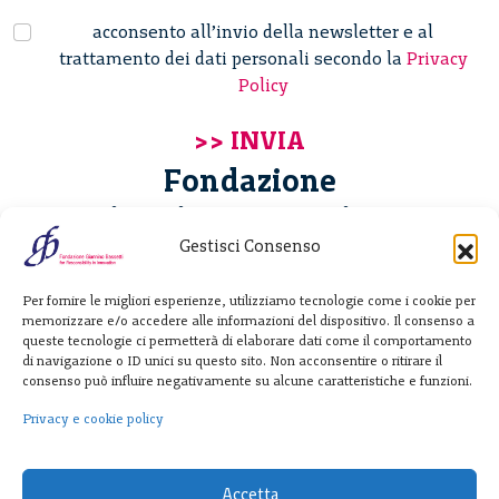
acconsento all’invio della newsletter e al
trattamento dei dati personali secondo la
Privacy
Policy
Fondazione
Giannino Bassetti ETS
Gestisci Consenso
Via Michele Barozzi 4
Per fornire le migliori esperienze, utilizziamo tecnologie come i cookie per
20122 Milano - Italia
memorizzare e/o accedere alle informazioni del dispositivo. Il consenso a
T. +39 02 781933
queste tecnologie ci permetterà di elaborare dati come il comportamento
di navigazione o ID unici su questo sito. Non acconsentire o ritirare il
F. + 39 02 76392030
consenso può influire negativamente su alcune caratteristiche e funzioni.
info@fondazionebassetti.org
Privacy e cookie policy
p.i. 12520270153
Accetta