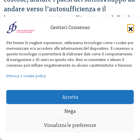
andare verso l’autosufficienza e il
benessere, sostituire nell’unico modello di
sviluppo oggi praticato e fondato sulla
Gestisci Consenso
libera impresa, i tradizionali motori
Per fornire le migliori esperienze, utilizziamo tecnologie come i cookie per
costituiti dall’energia e dall’automobile.
memorizzare e/o accedere alle informazioni del dispositivo. Il consenso a
queste tecnologie ci permetterà di elaborare dati come il comportamento
di navigazione o ID unici su questo sito. Non acconsentire o ritirare il
Ma forse sono proprio gli sviluppi positivi
consenso può influire negativamente su alcune caratteristiche e funzioni.
della nuova genetica che preoccupano.
Privacy e cookie policy
Vi è un
luddismo
politico, religioso, tecnico,
economico, che ha molti interessi a non far
Accetta
cambiare l’esistente., perché dai mutamenti
Nega
genetici l’uomo e la natura, l’economia e la
società ,uscirebbero trasformati.
Visualizza le preferenze