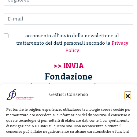
acconsento all’invio della newsletter e al
trattamento dei dati personali secondo la
Privacy
Policy
Fondazione
Giannino Bassetti ETS
Gestisci Consenso
Via Michele Barozzi 4
Per fornire le migliori esperienze, utilizziamo tecnologie come i cookie per
20122 Milano - Italia
memorizzare e/o accedere alle informazioni del dispositivo. Il consenso a
T. +39 02 781933
queste tecnologie ci permetterà di elaborare dati come il comportamento
di navigazione o ID unici su questo sito. Non acconsentire o ritirare il
F. + 39 02 76392030
consenso può influire negativamente su alcune caratteristiche e funzioni.