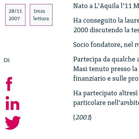
Nato a L’Aquila l’11 
28/11
1min
2007
lettura
Ha conseguito la laur
2000 discutendo la tes
Socio fondatore, nel 
Partecipa da qualche 
Di:
Masi tenuto presso la
finanziario e sulle pr
Ha partecipato altres
particolare nell’ambito
(
2001
)