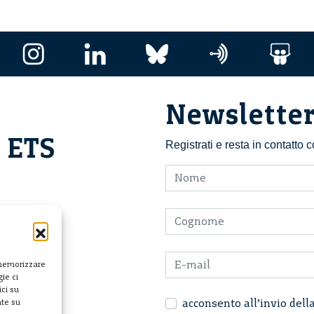
Newslette
i ETS
Registrati e resta in contatto
 memorizzare
ie ci
ci su
acconsento all’invio dell
nte su