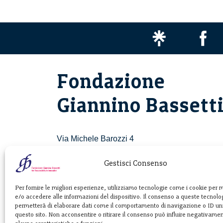
Fondazione
Giannino Bassett
Via Michele Barozzi 4
20122 Milano - Italia
T. +39 02 781933
Gestisci Consenso
F. + 39 02 76392030
Per fornire le migliori esperienze, utilizziamo tecnologie come i cookie per
e/o accedere alle informazioni del dispositivo. Il consenso a queste tecnolog
info@fondazionebassetti.org
permetterà di elaborare dati come il comportamento di navigazione o ID uni
questo sito. Non acconsentire o ritirare il consenso può influire negativame
p.i. 12520270153