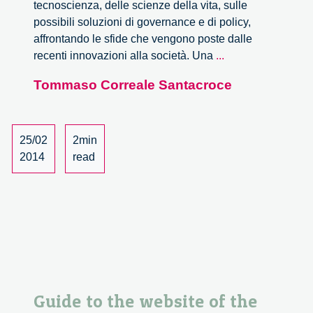
tecnoscienza, delle scienze della vita, sulle
possibili soluzioni di governance e di policy,
affrontando le sfide che vengono poste dalle
I
recenti innovazioni alla società. Una
...
video
Tommaso Correale Santacroce
della
Fondazione
Bassetti
25/02
2min
2014
read
Guide to the website of the