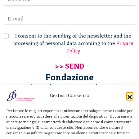
I consent to the sending of the newsletter and the
processing of personal data according to the
Privacy
Policy
Fondazione
Giannino Bassetti ETS
Gestisci Consenso
Via Michele Barozzi 4
Per fornire le migliori esperienze, utilizziamo tecnologie come i cookie per
20122 Milano - Italia
memorizzare e/o accedere alle informazioni del dispositivo. Il consenso a
T. +39 02 781933
queste tecnologie ci permetterà di elaborare dati come il comportamento
di navigazione o ID unici su questo sito. Non acconsentire o ritirare il
F. + 39 02 76392030
consenso può influire negativamente su alcune caratteristiche e funzioni.