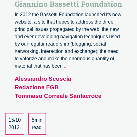
Giannino Bassetti Foundation
In 2012 the Bassetti Foundation launched its new
website, a site that hopes to address the three
principal issues propagated by the web: the new
and ever developing navigation techniques used
by our regular readership (blogging, social
networking, interaction and exchange); the need
to valorize and make the enormous quantity of
Guide
material that has been
...
to
Alessandro Scoscia
the
Redazione FGB
website
of
Tommaso Correale Santacroce
the
Giannino
Bassetti
15/10
5min
Foundation
2012
read