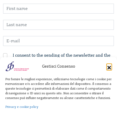
I consent to the sending of the newsletter and the
processing of personal data according to the
Privacy
Gestisci Consenso
Policy
Per fornire le migliori esperienze, utilizziamo tecnologie come i cookie per
memorizzare e/o accedere alle informazioni del dispositivo. Il consenso a
Fondazione
queste tecnologie ci permetterà di elaborare dati come il comportamento
di navigazione o ID unici su questo sito. Non acconsentire o ritirare il
Giannino Bassetti ETS
consenso può influire negativamente su alcune caratteristiche e funzioni.
Privacy e cookie policy
Via Michele Barozzi 4