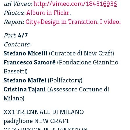
url Vimeo
:
http://vimeo.com/184316936
Photos
:
Album in Flickr
.
Report
:
City+Design in Transition. I video.
Part
:
4/7
Contents
:
Stefano Micelli
(Curatore di New Craft)
Francesco Samorè
(Fondazione Giannino
Bassetti)
Stefano Maffei
(Polifactory)
Cristina Tajani
(Assessore Comune di
Milano)
XX1 TRIENNALE DI MILANO
padiglione NEW CRAFT
CITY+DESIGN IN TRANSITION