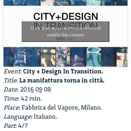
Click to accept statistics cookies and
enable this content
Event
:
City + Design In Transition.
Title
:
La manifattura torna in città.
Date
: 2016 09 08
Time
: 42 min.
Place
: Fabbrica del Vapore, Milano.
Language
: Italiano.
Part
: 4/7