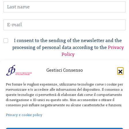
I consent to the sending of the newsletter and the
processing of personal data according to the
Privacy
Policy
Gestisci Consenso
Fondazione
Per fornire le migliori esperienze, utilizziamo tecnologie come i cookie per
Giannino Bassetti ETS
memorizzare e/o accedere alle informazioni del dispositivo. Il consenso a
queste tecnologie ci permetterà di elaborare dati come il comportamento
di navigazione o ID unici su questo sito. Non acconsentire o ritirare il
consenso può influire negativamente su alcune caratteristiche e funzioni.
Via Michele Barozzi 4
20122 Milano - Italia
Privacy e cookie policy
T. +39 02 781933
F. + 39 02 76392030