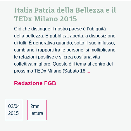
Italia Patria della Bellezza e il
TEDx Milano 2015
Ciò che distingue il nostro paese è l’ubiquità
della bellezza. È pubblica, aperta, a disposizione
di tutti. È generativa quando, sotto il suo influsso,
cambiano i rapporti tra le persone, si moltiplicano
le relazioni positive e si crea così una vita
collettiva migliore. Questo è il tema al centro del
Italia
prossimo TEDx Milano (Sabato 18
...
Patria
Redazione FGB
della
Bellezza
e
il
02/04
2mn
TEDx
2015
lettura
Milano
2015