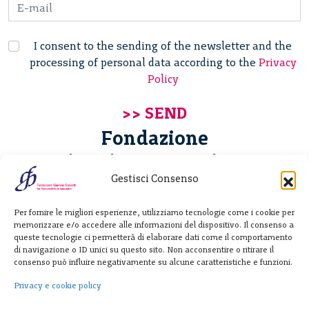
I consent to the sending of the newsletter and the
processing of personal data according to the
Privacy
Policy
Fondazione
Giannino Bassetti ETS
Gestisci Consenso
Via Michele Barozzi 4
Per fornire le migliori esperienze, utilizziamo tecnologie come i cookie per
20122 Milano - Italia
memorizzare e/o accedere alle informazioni del dispositivo. Il consenso a
T. +39 02 781933
queste tecnologie ci permetterà di elaborare dati come il comportamento
di navigazione o ID unici su questo sito. Non acconsentire o ritirare il
F. + 39 02 76392030
consenso può influire negativamente su alcune caratteristiche e funzioni.
info@fondazionebassetti.org
Privacy e cookie policy