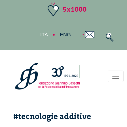
5x1000
ITA
ENG
Toggl
#tecnologie additive