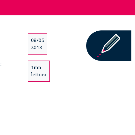
i
08/05
2013
:
1mn
lettura