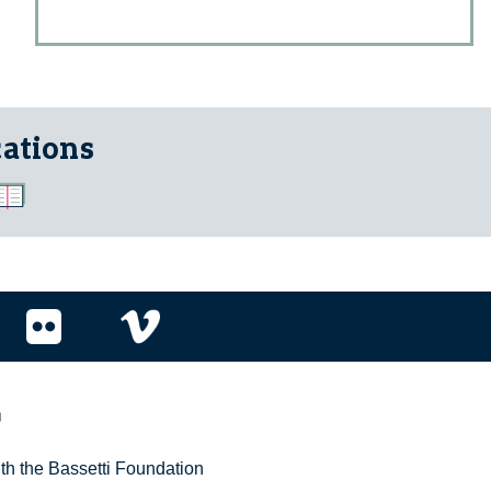
cations
r
ith the Bassetti Foundation