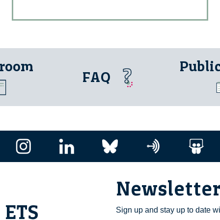
 room
Publi
FAQ
Newslette
i ETS
Sign up and stay up to date w