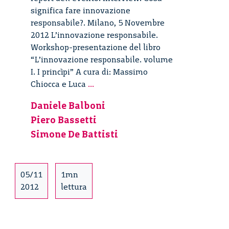
significa fare innovazione
responsabile?. Milano, 5 Novembre
2012 L’innovazione responsabile.
Workshop-presentazione del libro
“L’innovazione responsabile. volume
I. I princìpi” A cura di: Massimo
L’innovazione
Chiocca e Luca
...
responsabile
Daniele Balboni
–
Piero Bassetti
5/11
Simone De Battisti
05/11
1mn
2012
lettura