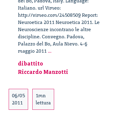
del Bo, Padova, Italy. Language:
Italiano. url Vimeo:
http://vimeo.com/24508509 Report:
Neuroetica 2011 Neuroetica 2011. Le
Neuroscienze incontrano le altre
discipline. Convegno. Padova,
Palazzo del Bo, Aula Nievo. 4-6
Le
maggio 2011
...
Neuroscienze
dibattito
incontrano
Riccardo Manzotti
le
altre
discipline
–
06/05
1mn
30/30
2011
lettura