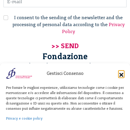
I consent to the sending of the newsletter and the
processing of personal data according to the
Privacy
Policy
Fondazione
Giannino Bassetti ETS
Gestisci Consenso
Via Michele Barozzi 4
Per fornire le migliori esperienze, utilizziamo tecnologie come i cookie per
20122 Milano - Italia
memorizzare e/o accedere alle informazioni del dispositivo. Il consenso a
T. +39 02 781933
queste tecnologie ci permetterà di elaborare dati come il comportamento
di navigazione o ID unici su questo sito. Non acconsentire o ritirare il
F. + 39 02 76392030
consenso può influire negativamente su alcune caratteristiche e funzioni.
info@fondazionebassetti.org
Privacy e cookie policy