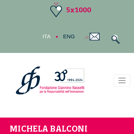
5x1000
ITA
ENG
Toggl
MICHELA BALCONI