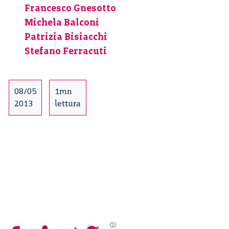
Francesco Gnesotto
una
disciplina.
Michela Balconi
Dai
Patrizia Bisiacchi
laboratori
Stefano Ferracuti
alla
vita
quotidiana
08/05
1mn
–
2013
lettura
1/22