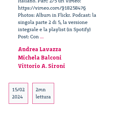
Italiano. Part: 2/5 url Vimeo:
https://vimeo.com/918258476
Photos: Album in Flickr. Podcast: la
singola parte 2 di 5, la versione
integrale e la playlist (in Spotify)
Con
Post: Con
...
la
Andrea Lavazza
forza
Michela Balconi
del
pensiero.
Vittorio A. Sironi
Il
caso
Neuralink
15/02
2mn
–
2024
lettura
2/5