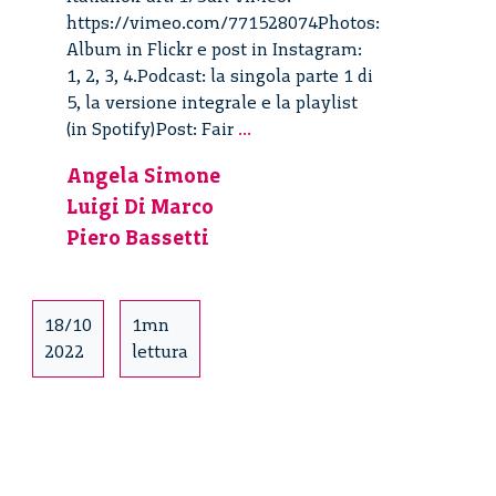
https://vimeo.com/771528074Photos:
Album in Flickr e post in Instagram:
1, 2, 3, 4.Podcast: la singola parte 1 di
5, la versione integrale e la playlist
Transizione
(in Spotify)Post: Fair
...
energetica
Angela Simone
giusta
Luigi Di Marco
per
tutti
Piero Bassetti
–
1/5
18/10
1mn
2022
lettura