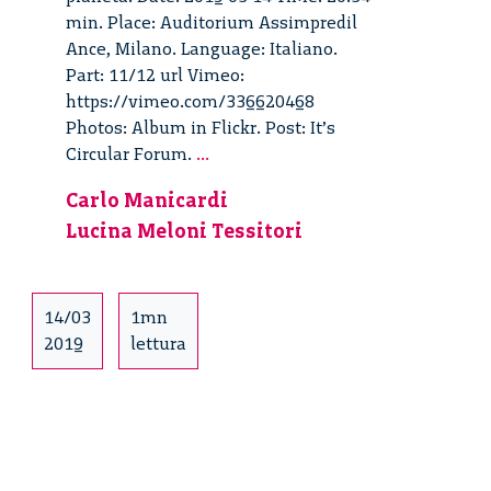
min. Place: Auditorium Assimpredil
Ance, Milano. Language: Italiano.
Part: 11/12 url Vimeo:
https://vimeo.com/336620468
Photos: Album in Flickr. Post: It’s
It’s
Circular Forum.
...
Circular
Carlo Manicardi
Forum
Lucina Meloni Tessitori
2019
–
11/12
14/03
1mn
2019
lettura