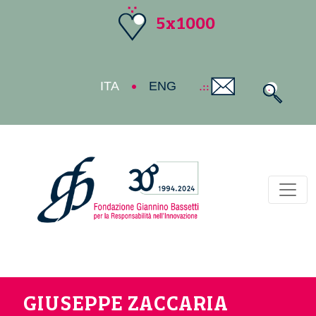
5x1000
ITA
ENG
Toggl
GIUSEPPE ZACCARIA