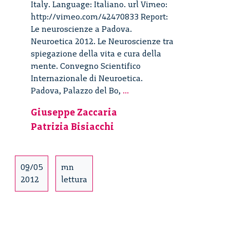
Italy. Language: Italiano. url Vimeo:
http://vimeo.com/42470833 Report:
Le neuroscienze a Padova.
Neuroetica 2012. Le Neuroscienze tra
spiegazione della vita e cura della
mente. Convegno Scientifico
Internazionale di Neuroetica.
Le
Padova, Palazzo del Bo,
...
Neuroscienze
Giuseppe Zaccaria
tra
Patrizia Bisiacchi
spiegazione
della
vita
e
09/05
mn
cura
2012
lettura
della
mente
–
3/27