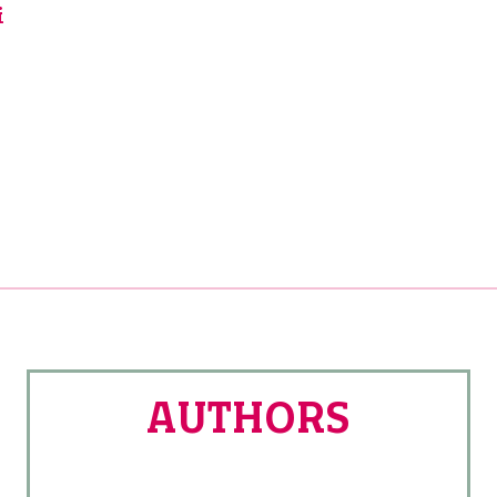
3/3
i
AUTHORS