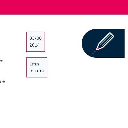
03/06
2014
ce:
1mn
lettura
o è