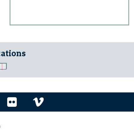
cations
r